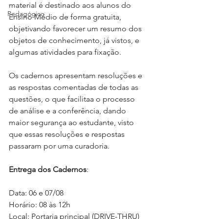
material é destinado aos alunos do 
Pedagógico
Ensino Médio de forma gratuita, 
objetivando favorecer um resumo dos 
objetos de conhecimento, já vistos, e 
algumas atividades para fixação. ⁣⁣
Os cadernos apresentam resoluções e 
as respostas comentadas de todas as 
questões, o que facilitaa o processo 
de análise e a conferência, dando 
maior segurança ao estudante, visto 
que essas resoluções e respostas 
passaram por uma curadoria.⁣⁣
Entrega dos Cadernos
:⁣⁣
Data: 06 e 07/08⁣
Horário: 08 às 12h⁣⁣
Local: Portaria principal (DRIVE-THRU)