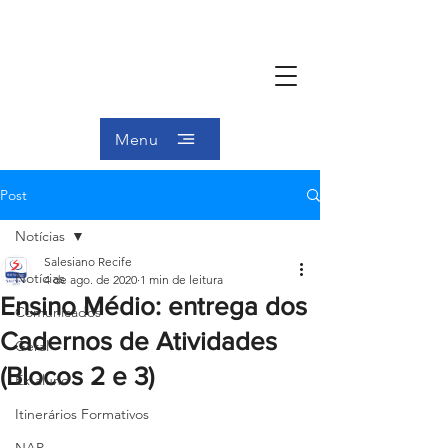
Menu
Post
Notícias
Salesiano Recife
Notícias
4 de ago. de 2020
1 min de leitura
Ensino Médio: entrega dos
Comunicados
Cadernos de Atividades
Geral
(Blocos 2 e 3)
Ex-aluno
Itinerários Formativos