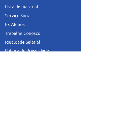
L
ista de materia
l
Serviço Social
Ex-Alunos
Trabalhe Conosco
Igualdade Salarial
Política de Privacidade
Totvs - Portal do professor
Totvs-Portal do Aluno/Responsável
Niveis de Ensino