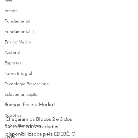
NAP
Infantil
Fundamental I
Fundamental II
Ensino Médio
Pastoral
Esportes
Turno Integral
Tecnologia Educacional
Educomunicação
Se liga, Ensino Médio!⁣⁣
Bilíngue
Robótica
Chegaram os Blocos 2 e 3 dos 
Bolsas filantrópicas
Cadernos de Atividades 
disponibilizados pela EDEBÊ. O 
Teste