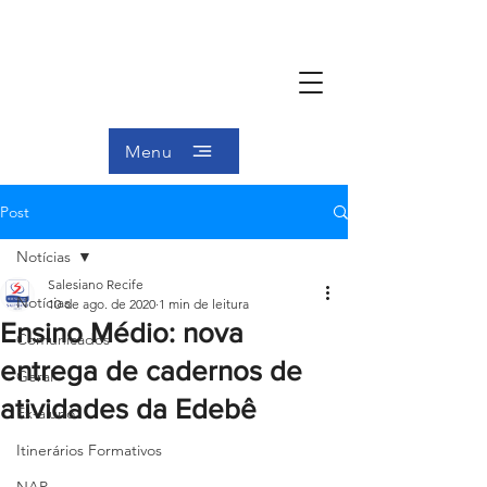
Menu
Post
Notícias
Salesiano Recife
Notícias
10 de ago. de 2020
1 min de leitura
Ensino Médio: nova
Comunicados
entrega de cadernos de
Geral
atividades da Edebê
Ex-aluno
Itinerários Formativos