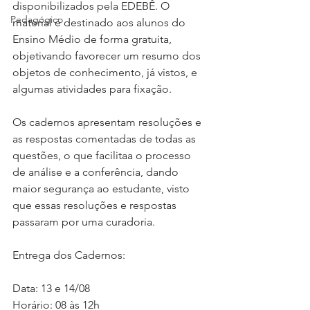
disponibilizados pela EDEBÊ. O 
Pedagógico
material é destinado aos alunos do 
Ensino Médio de forma gratuita, 
objetivando favorecer um resumo dos 
objetos de conhecimento, já vistos, e 
algumas atividades para fixação. ⁣⁣
Os cadernos apresentam resoluções e 
as respostas comentadas de todas as 
questões, o que facilitaa o processo 
de análise e a conferência, dando 
maior segurança ao estudante, visto 
que essas resoluções e respostas 
passaram por uma curadoria.⁣⁣
Entrega dos Cadernos:⁣⁣
Data: 13 e 14/08⁣
Horário: 08 às 12h⁣⁣