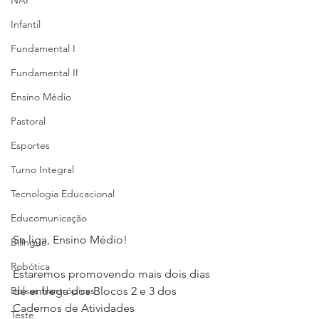
NAP
Infantil
Fundamental I
Fundamental II
Ensino Médio
Pastoral
Esportes
Turno Integral
Tecnologia Educacional
Educomunicação
Se liga, Ensino Médio!⁣⁣
Bilíngue
Robótica
Estaremos promovendo mais dois dias 
Bolsas filantrópicas
de entrega dos Blocos 2 e 3 dos 
Cadernos de Atividades 
Teste