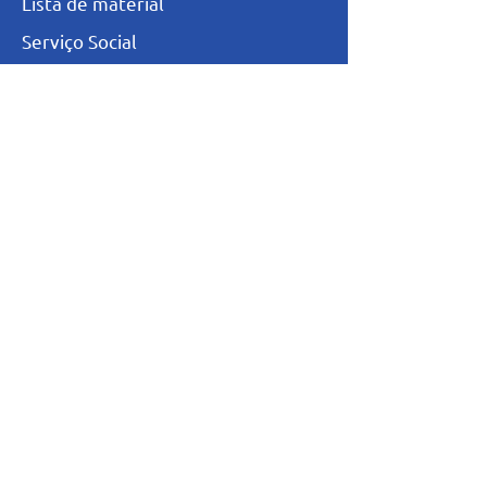
L
ista de materia
l
Serviço Social
Ex-Alunos
Trabalhe Conosco
Igualdade Salarial
Política de Privacidade
Totvs - Portal do professor
Totvs-Portal do Aluno/Responsável
Niveis de Ensino