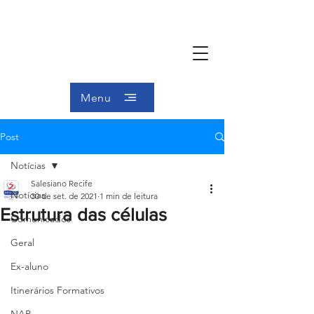
Menu
Post
Notícias
Salesiano Recife
Notícias
30 de set. de 2021
1 min de leitura
Estrutura das células
Comunicados
Geral
Ex-aluno
Itinerários Formativos