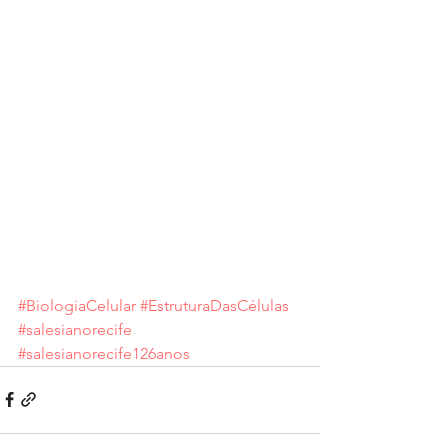
#BiologiaCelular
#EstruturaDasCélulas
#salesianorecife
#salesianorecife126anos