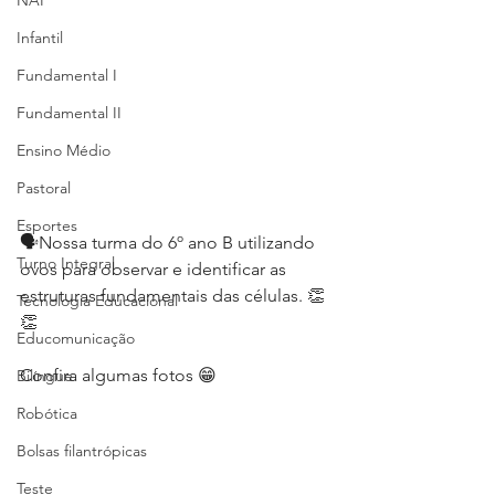
NAP
Infantil
Fundamental I
Fundamental II
Ensino Médio
Pastoral
Esportes
🗣Nossa turma do 6º ano B utilizando 
Turno Integral
ovos para observar e identificar as 
estruturas fundamentais das células. 👏
Tecnologia Educacional
👏
Educomunicação
Confira algumas fotos 😁
Bilíngue
Robótica
Bolsas filantrópicas
Teste