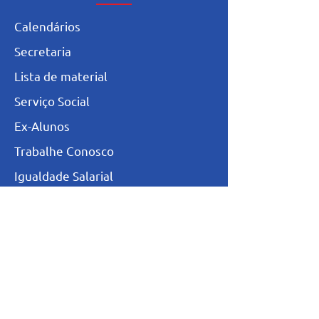
Calendários
Secretaria
L
ista de materia
l
Serviço Social
Ex-Alunos
Trabalhe Conosco
Igualdade Salarial
Política de Privacidade
Totvs - Portal do professor
Totvs-Portal do Aluno/Responsável