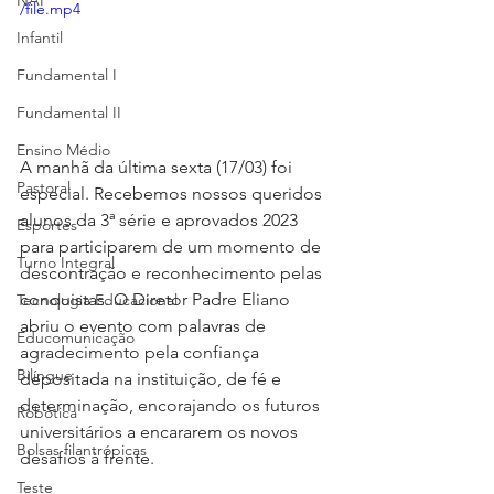
NAP
/file.mp4
Infantil
Fundamental I
Fundamental II
Ensino Médio
A manhã da última sexta (17/03) foi 
Pastoral
especial. Recebemos nossos queridos 
alunos da 3ª série e aprovados 2023 
Esportes
para participarem de um momento de 
Turno Integral
descontração e reconhecimento pelas 
conquistas. O Diretor Padre Eliano 
Tecnologia Educacional
abriu o evento com palavras de 
Educomunicação
agradecimento pela confiança 
Bilíngue
depositada na instituição, de fé e 
determinação, encorajando os futuros 
Robótica
universitários a encararem os novos 
Bolsas filantrópicas
desafios à frente.   
Teste