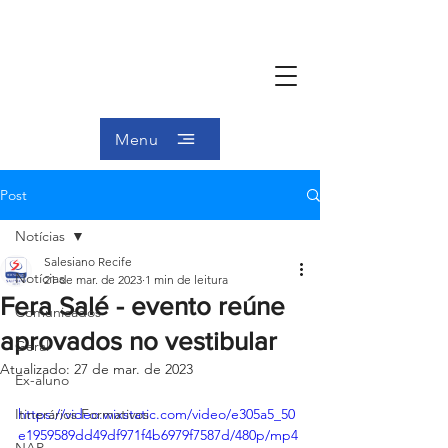
Menu
Post
Notícias
Salesiano Recife
Notícias
21 de mar. de 2023
1 min de leitura
Fera Salé - evento reúne
Comunicados
aprovados no vestibular
Geral
Atualizado:
27 de mar. de 2023
Ex-aluno
Itinerários Formativos
https://video.wixstatic.com/video/e305a5_50
e1959589dd49df971f4b6979f7587d/480p/mp4