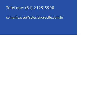
Telefone:
(81) 2129-5900
comunicacao@salesianorecife.com.br
Principais Links
Calendários
Secretaria
L
ista de materia
l
Serviço Social
Ex-Alunos
Trabalhe Conosco
Igualdade Salarial