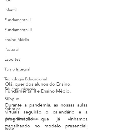
NAP
Infantil
Fundamental I
Fundamental II
Ensino Médio
Pastoral
Esportes
Turno Integral
Tecnologia Educacional
Olá, queridos alunos do Ensino 
Educomunicação
Fundamental II e Ensino Médio.
Bilíngue
Durante a pandemia, as nossas aulas 
Robótica
virtuais seguirão o calendário e a 
Bolsas filantrópicas
programação que já vínhamos 
trabalhando no modelo presencial, 
Teste