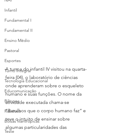
NAP
Infantil
Fundamental I
Fundamental II
Ensino Médio
Pastoral
Esportes
A turma do infantil IV visitou na quarta-
Turno Integral
feira (04), o laboratório de ciências 
Tecnologia Educacional
onde aprenderam sobre o esqueleto 
Educomunicação
humano e suas funções. O nome da 
Bilíngue
atividade executada chama-se 
“Barulhos que o corpo humano faz” e 
Robótica
teve o intuito de ensinar sobre 
Bolsas filantrópicas
algumas particularidades das 
Teste