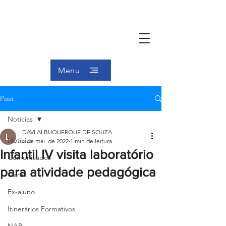
Menu
Post
Notícias
DAVI ALBUQUERQUE DE SOUZA
Notícias
6 de mai. de 2022
1 min de leitura
Infantil IV visita laboratório
Comunicados
para atividade pedagógica
Geral
Ex-aluno
Itinerários Formativos