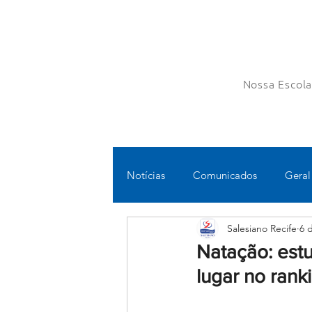
Nossa Escol
Notícias
Comunicados
Geral
Salesiano Recife
6 
Fundamental II
Ensino Médi
Natação: estu
lugar no rank
Educomunicação
Bilíngue