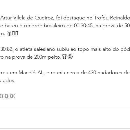
Artur Vilela de Queiroz, foi destaque no Troféu Reinald
 bateu o recorde brasileiro de 00:30:45, na prova de 5
 ⁣🥇🏊‍♂️⁣
:82, o atleta salesiano subiu ao topo mais alto do pód
ro na prova de 200m peito.🏆🤩⁣
eu em Maceió-AL, e reuniu cerca de 430 nadadores de 
tados.⁣
👏👏👏