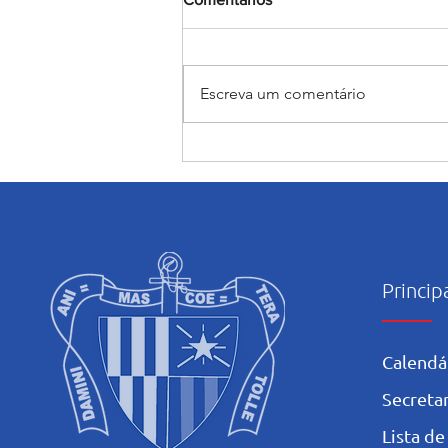
Escreva um comentário
Judô rumo ao JEBs e aos
Jogos da Juventude: Alunas
do Salesiano Recife estão
classificadas para etapas
nacionais
Princip
Calendá
Secretar
L
ista de