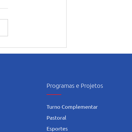
ampeã em uma só
etição: Sarah Mariah
a nos tatames em três
gorias no Campeonato
ambucano de Judô
Programas e Projetos
Turno Complementar
Pastoral
Esportes