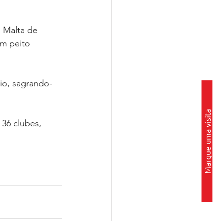
o Malta de 
0m peito 
io, sagrando-
Marque uma visita
36 clubes, 