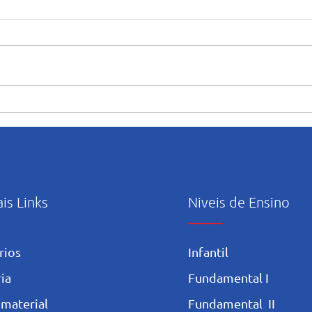
Formando grandes atletas:
Tric
Aluno do Salesiano Recife
comp
inicia uma nova trajetória no
brilh
basquete no Rio de Janeiro
cate
Pern
ais Links
Niveis de Ensino
rios
Infantil
ia
Fundamental I
 materia
l
Fundamental II