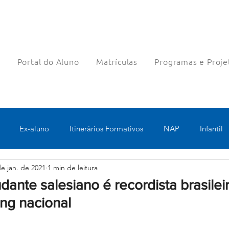
a
Portal do Aluno
Matrículas
Programas e Proje
Ex-aluno
Itinerários Formativos
NAP
Infantil
de jan. de 2021
1 min de leitura
o
Pastoral
Esportes
Turno Integral
Tecnologia 
dante salesiano é recordista brasileir
ing nacional
Robótica
Bolsas filantrópicas
Teste
Pedagógico