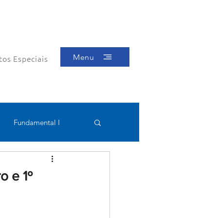
Menu
tos Especiais
Fundamental I
Educacional
o e 1º