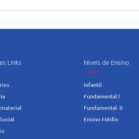
“Maria caminha nesta casa”:
Orie
abertura e início das
uso c
atividades pastorais voltadas
Artif
ao mês mariano.
ais Links
Niveis de Ensino
rios
Infantil
ia
Fundamental I
 materia
l
Fundamental II
Social
Ensino Médio
os