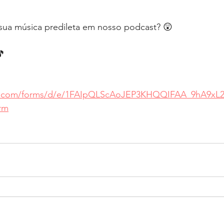
 sua música predileta em nosso podcast? ⁣😲
🎵
le.com/forms/d/e/1FAIpQLScAoJEP3KHQQIFAA_9hA9xL2
rm