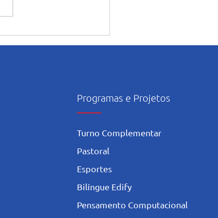
ntação dos alunos sobre o
onsciente da Inteligência
icial nos estudos
Programas e Projetos
Turno Complementar
Pastoral
Esportes
Bilíngue Edify
Pensamento Computacional