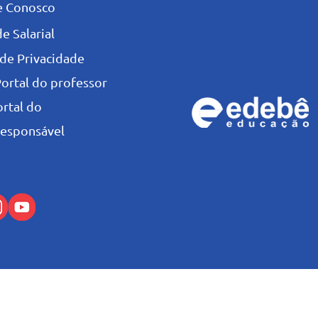
e Conosco
e Salarial
 de Privacidade
Portal do professor
ortal do
esponsável
© Colégio Salesiano Recife - 2026