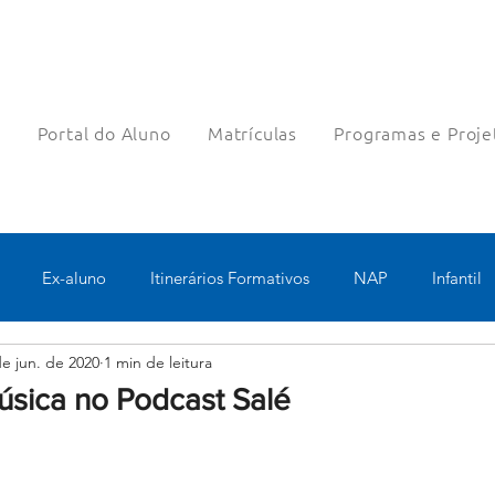
a
Portal do Aluno
Matrículas
Programas e Proje
Ex-aluno
Itinerários Formativos
NAP
Infantil
de jun. de 2020
1 min de leitura
o
Pastoral
Esportes
Turno Integral
Tecnologia 
úsica no Podcast Salé
Robótica
Bolsas filantrópicas
Teste
Pedagógico