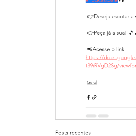
#PodcastSalé
⁣🎙🎵
 👉Deseja escutar a
 👉Peça já a sua! ⁣🎵
 📲Acesse o link 
https://docs.goog
t39iRVgD2Sg/viewfo
Geral
Posts recentes