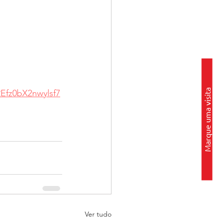
Marque uma visita
Efz0bX2nwylsf7
Ver tudo