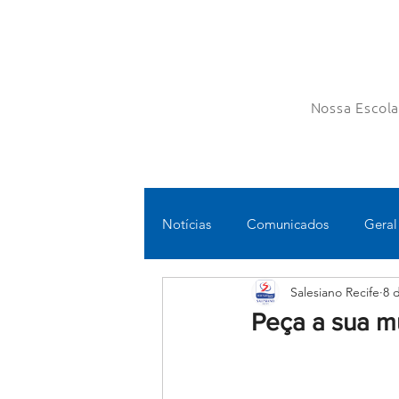
Nossa Escol
Notícias
Comunicados
Geral
Salesiano Recife
8 
Fundamental II
Ensino Médi
Peça a sua m
Educomunicação
Bilíngue