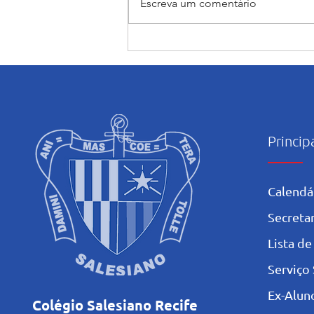
Escreva um comentário
Encerramento do mês
Mariano: Salesiano Recife
celebra a coroação de Nossa
Senhora com fé e tradição
Princip
Calendá
Secretar
L
ista de
Serviço 
Ex-Alun
Colégio Salesiano Recife