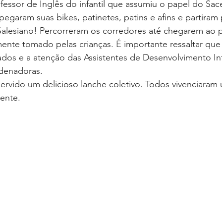
ofessor de Inglês do infantil que assumiu o papel do Sac
egaram suas bikes, patinetes, patins e afins e partiram
alesiano! Percorreram os corredores até chegarem ao pá
ente tomado pelas crianças. É importante ressaltar que
os e a atenção das Assistentes de Desenvolvimento Infa
denadoras. 
servido um delicioso lanche coletivo. Todos vivenciaram 
ente.