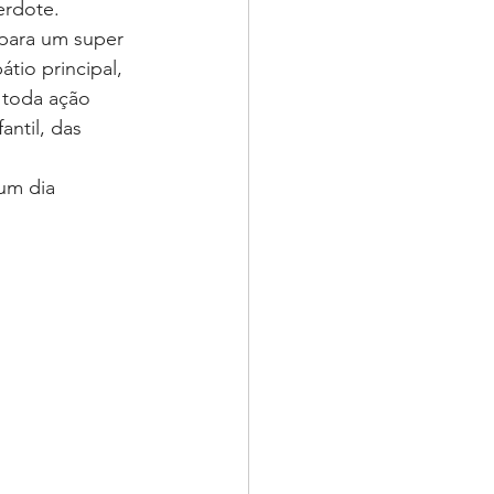
erdote. 
 para um super 
tio principal, 
 toda ação 
ntil, das 
um dia 