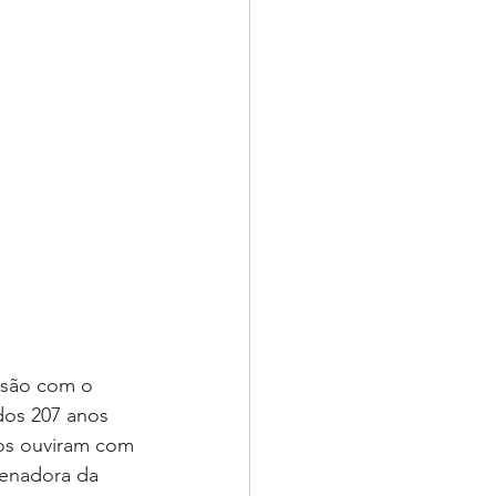
ersão com o 
os 207 anos 
nos ouviram com 
denadora da 