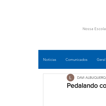
Nossa Escol
Notícias
Comunicados
Geral
DAVI ALBUQUERQ
Fundamental II
Ensino Médi
Pedalando c
Educomunicação
Bilíngue