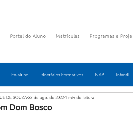
a
Portal do Aluno
Matrículas
Programas e Proje
Ex-aluno
Itinerários Formativos
NAP
Infantil
UE DE SOUZA
22 de ago. de 2022
1 min de leitura
o
Pastoral
Esportes
Turno Integral
Tecnologia 
om Dom Bosco
Robótica
Bolsas filantrópicas
Teste
Pedagógico