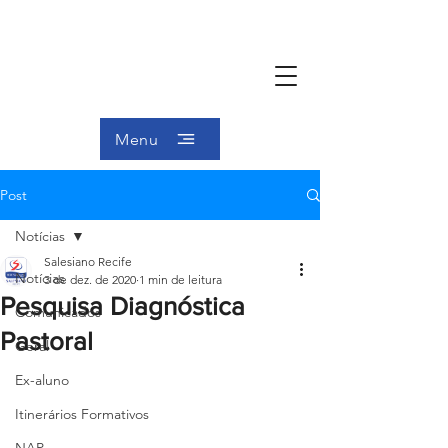
Menu
Post
Notícias
Salesiano Recife
Notícias
3 de dez. de 2020
1 min de leitura
Pesquisa Diagnóstica
Comunicados
Pastoral
Geral
Ex-aluno
Itinerários Formativos