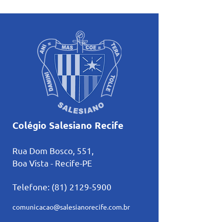
vivência da fé dos alunos
celebra a coroaç
do Salesiano Recife
Nossa Senhora c
tradição
Colégio Salesiano Recife
Rua Dom Bosco, 551,
Boa Vista - Recife-PE
Telefone:
(81) 2129-5900
comunicacao@salesianorecife.com.br