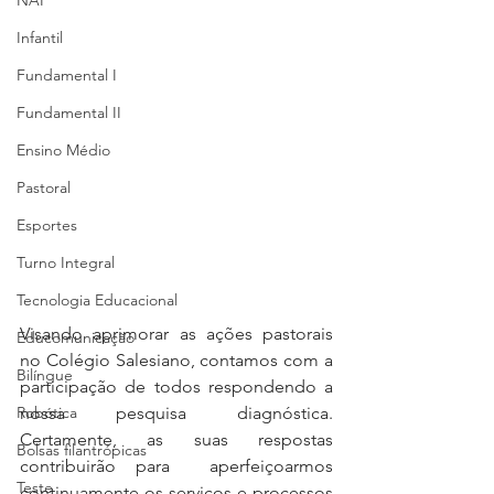
NAP
Infantil
Fundamental I
Fundamental II
Ensino Médio
Pastoral
Esportes
Turno Integral
Tecnologia Educacional
Visando aprimorar as ações pastorais 
Educomunicação
no Colégio Salesiano, contamos com a 
Bilíngue
participação de todos respondendo a 
nossa pesquisa diagnóstica. 
Robótica
Certamente, as suas respostas 
Bolsas filantrópicas
contribuirão para  aperfeiçoarmos 
Teste
continuamente os serviços e processos 