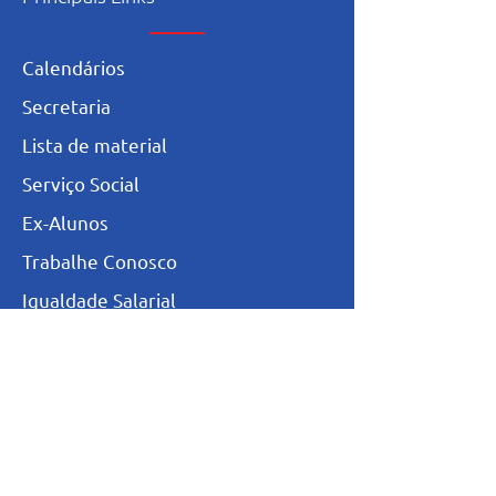
Calendários
Secretaria
L
ista de materia
l
Serviço Social
Ex-Alunos
Trabalhe Conosco
Igualdade Salarial
Política de Privacidade
Totvs - Portal do professor
Totvs-Portal do Aluno/Responsável