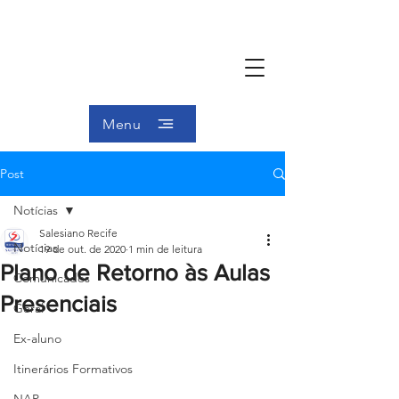
Menu
Post
Notícias
Salesiano Recife
Notícias
19 de out. de 2020
1 min de leitura
Plano de Retorno às Aulas
Comunicados
Presenciais
Geral
Ex-aluno
Itinerários Formativos