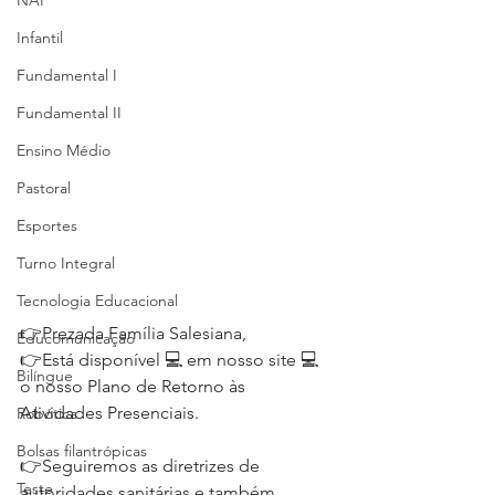
NAP
Infantil
Fundamental I
Fundamental II
Ensino Médio
Pastoral
Esportes
Turno Integral
Tecnologia Educacional
👉Prezada Família Salesiana,
Educomunicação
👉Está disponível 💻 em nosso site 💻 
Bilíngue
o nosso Plano de Retorno às 
Atividades Presenciais.
Robótica
Bolsas filantrópicas
👉Seguiremos as diretrizes de 
Teste
autoridades sanitárias e também 