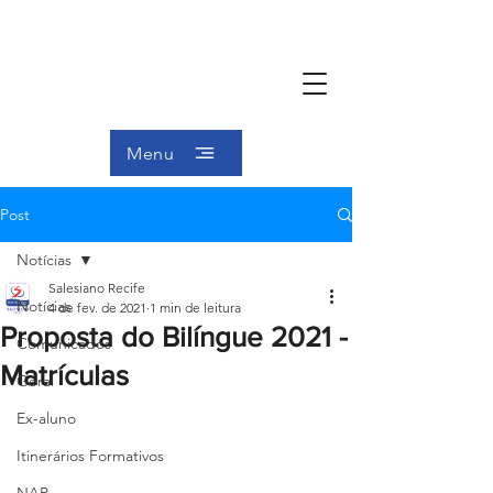
Menu
Post
Notícias
Salesiano Recife
Notícias
4 de fev. de 2021
1 min de leitura
Proposta do Bilíngue 2021 -
Comunicados
Matrículas
Geral
Ex-aluno
Itinerários Formativos