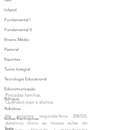
NAP
Infantil
Fundamental I
Fundamental II
Ensino Médio
Pastoral
Esportes
Turno Integral
Tecnologia Educacional
Educomunicação
Prezadas famílias.
Bilíngue
Queridos pais e alunos.
Robótica
Na próxima segunda-feira (08/02), 
Bolsas filantrópicas
daremos início as nossas aulas do 
Teste
bilíngue, utilizando a metodologia 