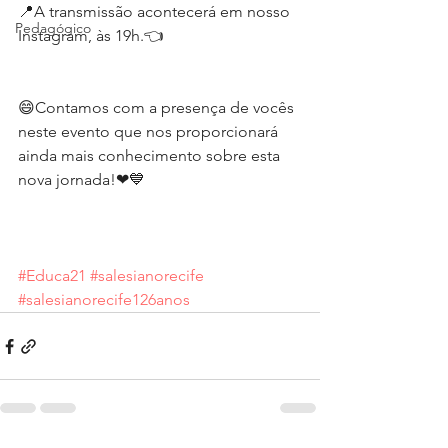
📍A transmissão acontecerá em nosso 
Pedagógico
Instagram, às 19h.👈
😄Contamos com a presença de vocês 
neste evento que nos proporcionará 
ainda mais conhecimento sobre esta 
nova jornada!❤💙
#Educa21
#salesianorecife
#salesianorecife126anos