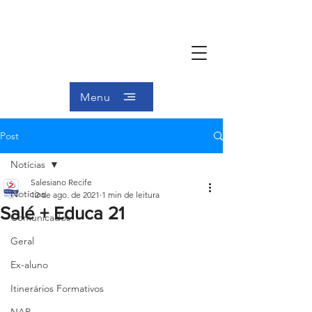
Menu
Post
Notícias
Salesiano Recife
Notícias
12 de ago. de 2021
1 min de leitura
Salé + Educa 21
Comunicados
Geral
Ex-aluno
Itinerários Formativos