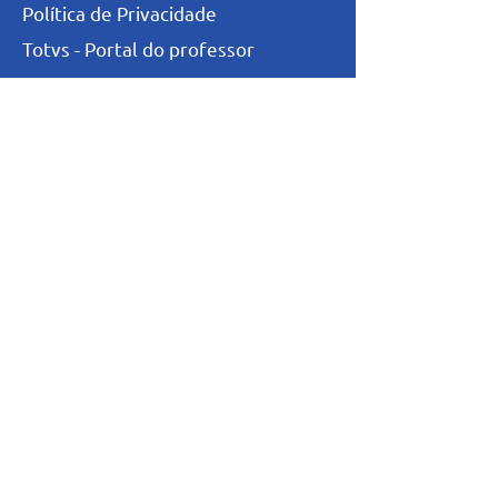
Política de Privacidade
Totvs - Portal do professor
Totvs-Portal do Aluno/Responsável
Niveis de Ensino
Infantil
Fundamental I
Fundamental II
Ensino Médio