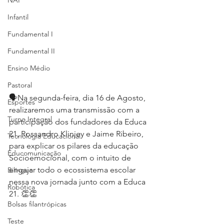
NAP
Infantil
Fundamental I
Fundamental II
Ensino Médio
Pastoral
🗣Na segunda-feira, dia 16 de Agosto, 
Esportes
realizaremos uma transmissão com a 
Turno Integral
participação dos fundadores da Educa 
21, Rossandro Klinjey e Jaime Ribeiro, 
Tecnologia Educacional
para explicar os pilares da educação 
Educomunicação
Socioemocional, com o intuito de 
engajar todo o ecossistema escolar 
Bilíngue
nessa nova jornada junto com a Educa 
Robótica
21. 👏👏
Bolsas filantrópicas
Teste