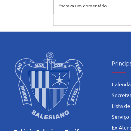
Escreva um comentário
Encerramento do mês
Mariano: Salesiano Recife
celebra a coroação de Nossa
Senhora com fé e tradição
Princip
Calendá
Secretar
L
ista de
Serviço 
Ex-Alun