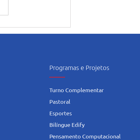
ntação dos alunos sobre o
onsciente da Inteligência
icial nos estudos
Programas e Projetos
Turno Complementar
Pastoral
Esportes
Bilíngue Edify
Pensamento Computacional