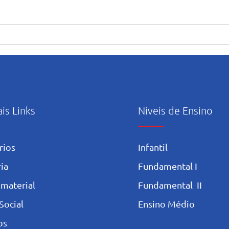
“Maria caminha nesta casa”:
Orie
abertura e início das
uso c
atividades pastorais voltadas
Artif
ao mês mariano.
ais Links
Niveis de Ensino
rios
Infantil
ia
Fundamental I
 materia
l
Fundamental II
Social
Ensino Médio
os