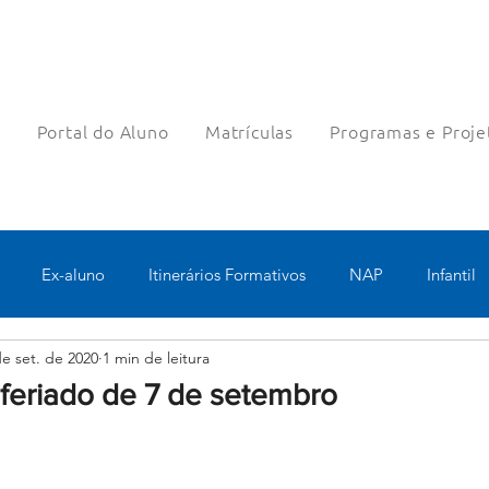
a
Portal do Aluno
Matrículas
Programas e Proje
Ex-aluno
Itinerários Formativos
NAP
Infantil
de set. de 2020
1 min de leitura
o
Pastoral
Esportes
Turno Integral
Tecnologia 
 feriado de 7 de setembro
Robótica
Bolsas filantrópicas
Teste
Pedagógico