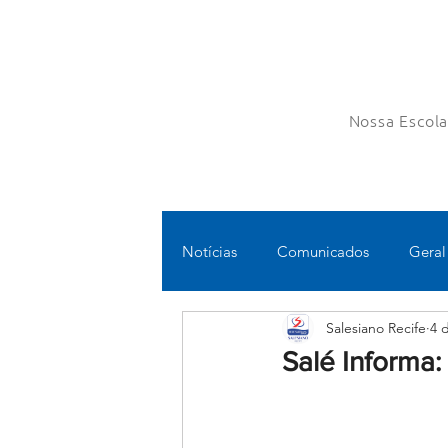
Nossa Escol
Notícias
Comunicados
Geral
Salesiano Recife
4 
Fundamental II
Ensino Médi
Salé Informa:
Educomunicação
Bilíngue