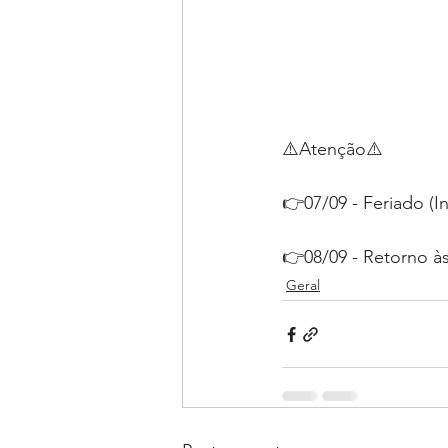
⚠️Atenção⚠️
👉07/09 - Feriado (I
👉08/09 - Retorno às
Geral