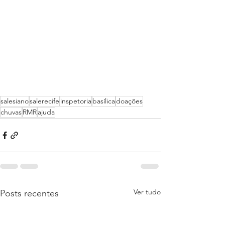
salesiano
salerecife
inspetoria
basílica
doações
chuvas
RMR
ajuda
Ver tudo
Posts recentes