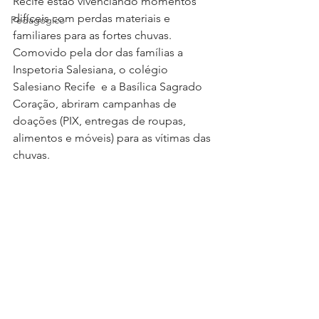
Recife estão vivenciando momentos 
difíceis com perdas materiais e 
Pedagógico
familiares para as fortes chuvas. 
Comovido pela dor das famílias a 
Inspetoria Salesiana, o colégio 
Salesiano Recife  e a Basílica Sagrado 
Coração, abriram campanhas de 
doações (PIX, entregas de roupas, 
alimentos e móveis) para as vítimas das 
chuvas.