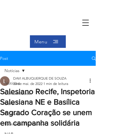
Menu
Post
Notícias
DAVI ALBUQUERQUE DE SOUZA
Notícias
30 de mai. de 2022
1 min de leitura
Salesiano Recife, Inspetoria
Comunicados
Salesiana NE e Basílica
Geral
Sagrado Coração se unem
Ex-aluno
em campanha solidária
Itinerários Formativos