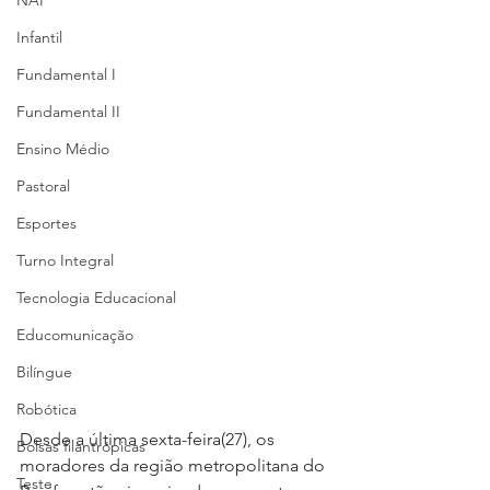
NAP
Infantil
Fundamental I
Fundamental II
Ensino Médio
Pastoral
Esportes
Turno Integral
Tecnologia Educacional
Educomunicação
Bilíngue
Robótica
Desde a última sexta-feira(27), os 
Bolsas filantrópicas
moradores da região metropolitana do 
Teste