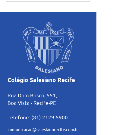
inicia uma nova trajetória
formações com r
no basquete no Rio de
sobre amizade
Janeiro
Colégio Salesiano Recife
Rua Dom Bosco, 551,
Boa Vista - Recife-PE
Telefone:
(81) 2129-5900
comunicacao@salesianorecife.com.br