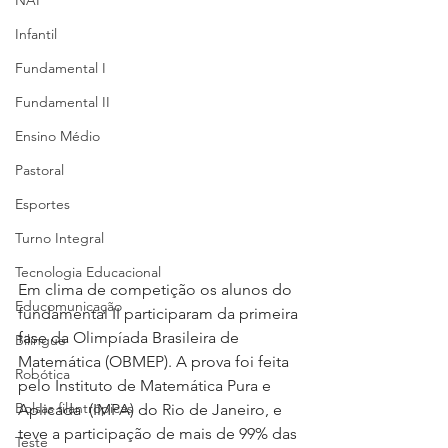
NAP
Infantil
Fundamental I
Fundamental II
Ensino Médio
Pastoral
Esportes
Turno Integral
Tecnologia Educacional
Em clima de competição os alunos do 
Educomunicação
fundamental II participaram da primeira 
fase da Olimpíada Brasileira de 
Bilíngue
Matemática (OBMEP). A prova foi feita 
Robótica
pelo 
Instituto de Matemática Pura e 
Bolsas filantrópicas
Aplicada 
 (IMPA) do Rio de Janeiro, e 
teve a participação de mais de 99% das 
Teste