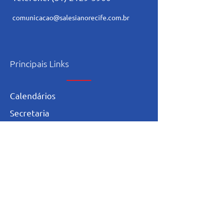
comunicacao@salesianorecife.com.br
Principais Links
Calendários
Secretaria
L
ista de materia
l
Serviço Social
Ex-Alunos
Trabalhe Conosco
Igualdade Salarial
Política de Privacidade