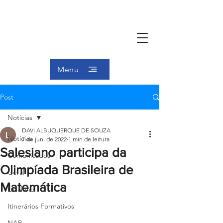
Menu
Post
Notícias
DAVI ALBUQUERQUE DE SOUZA
Notícias
7 de jun. de 2022
1 min de leitura
Salesiano participa da
Comunicados
Olimpíada Brasileira de
Geral
Matemática
Ex-aluno
Itinerários Formativos