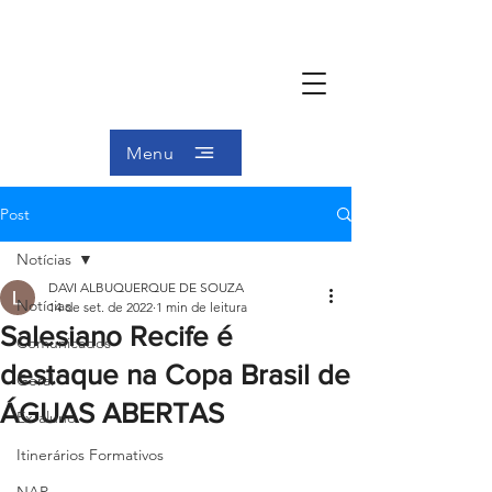
Menu
Post
Notícias
DAVI ALBUQUERQUE DE SOUZA
Notícias
14 de set. de 2022
1 min de leitura
Salesiano Recife é
Comunicados
destaque na Copa Brasil de
Geral
ÁGUAS ABERTAS
Ex-aluno
Itinerários Formativos