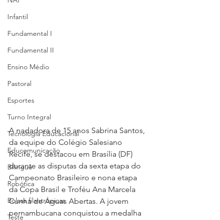
NAP
Infantil
Fundamental I
Fundamental II
Ensino Médio
Pastoral
Esportes
Turno Integral
A nadadora de 15 anos Sabrina Santos, 
Tecnologia Educacional
da equipe do Colégio Salesiano 
Educomunicação
Recife, se destacou em Brasília (DF) 
durante as disputas da sexta etapa do 
Bilíngue
Campeonato Brasileiro e nona etapa 
Robótica
da Copa Brasil e Troféu Ana Marcela 
Bolsas filantrópicas
Cunha de Águas Abertas. A jovem 
pernambucana conquistou a medalha 
Teste