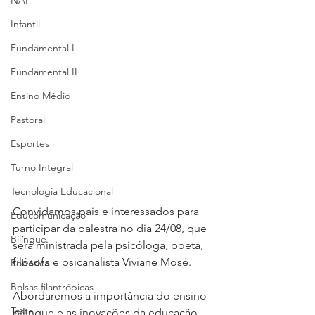
NAP
Infantil
Fundamental I
Fundamental II
Ensino Médio
Pastoral
Esportes
Turno Integral
Tecnologia Educacional
Convidamos pais e interessados para 
Educomunicação
participar da palestra no dia 24/08, que 
Bilíngue
será ministrada pela psicóloga, poeta, 
filósofa e psicanalista Viviane Mosé. 
Robótica
Bolsas filantrópicas
Abordaremos a importância do ensino 
Teste
bilíngue e as inovações da educação. 