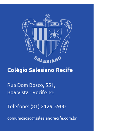
no basquete no Rio de
sobre amizade
Janeiro
Colégio Salesiano Recife
Rua Dom Bosco, 551,
Boa Vista - Recife-PE
Telefone:
(81) 2129-5900
comunicacao@salesianorecife.com.br