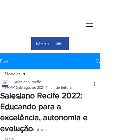
Menu
Post
Notícias
Salesiano Recife
Notícias
12 de ago. de 2021
1 min de leitura
Salesiano Recife 2022:
Comunicados
Educando para a
Geral
excelência, autonomia e
Ex-aluno
evolução
Itinerários Formativos