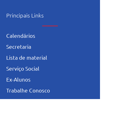
Principais Links
Calendários
Secretaria
L
ista de materia
l
Serviço Social
Ex-Alunos
Trabalhe Conosco
Igualdade Salarial
Política de Privacidade
Totvs - Portal do professor
Totvs-Portal do Aluno/Responsável