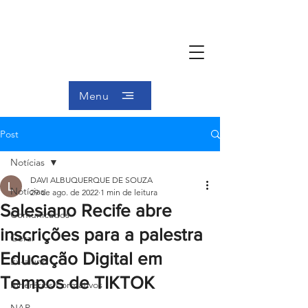
Menu
Post
Notícias
DAVI ALBUQUERQUE DE SOUZA
Notícias
29 de ago. de 2022
1 min de leitura
Salesiano Recife abre
Comunicados
inscrições para a palestra
Geral
Educação Digital em
Ex-aluno
Tempos de TIKTOK
Itinerários Formativos