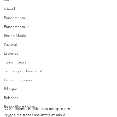
NAP
Infantil
Fundamental I
Fundamental II
Ensino Médio
Pastoral
Esportes
Turno Integral
Tecnologia Educacional
Educomunicação
Bilíngue
Robótica
Bolsas filantrópicas
O Salesiano Recife está sempre em 
busca de trazer assuntos atuais e 
Teste