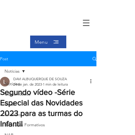
Menu
Post
Notícias
DAVI ALBUQUERQUE DE SOUZA
Notícias
24 de jan. de 2023
1 min de leitura
Segundo vídeo -Série
Comunicados
Especial das Novidades
Geral
2023 para as turmas do
Ex-aluno
Infantil
Itinerários Formativos