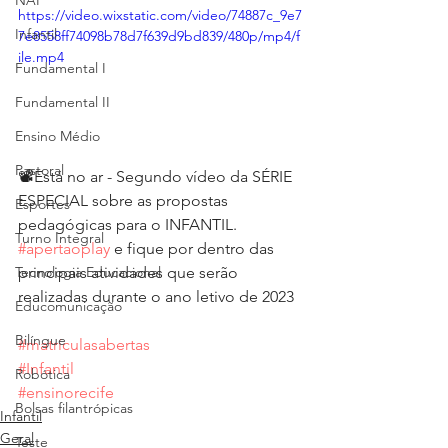
NAP
https://video.wixstatic.com/video/74887c_9e7
Infantil
7e8558ff74098b78d7f639d9bd839/480p/mp4/f
ile.mp4
Fundamental I
Fundamental II
Ensino Médio
Pastoral
📽Está no ar - Segundo vídeo da SÉRIE 
ESPECIAL sobre as propostas 
Esportes
pedagógicas para o INFANTIL.
Turno Integral
#apertaoplay
 e fique por dentro das 
principais atividades que serão 
Tecnologia Educacional
realizadas durante o ano letivo de 2023
Educomunicação
Bilíngue
#matrículasabertas
#Infantil
Robótica
#ensinorecife
Bolsas filantrópicas
Infantil
Geral
Teste