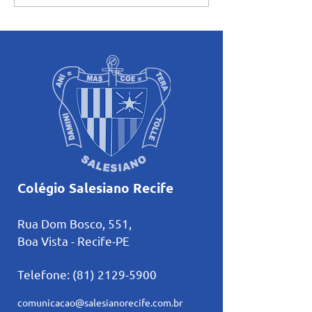
Aluno do Salesiano Recife
encerra ciclo de
inicia uma nova trajetória
formações com r
no basquete no Rio de
sobre amizade
Janeiro
Colégio Salesiano Recife
Rua Dom Bosco, 551,
Boa Vista - Recife-PE
Telefone:
(81) 2129-5900
comunicacao@salesianorecife.com.br