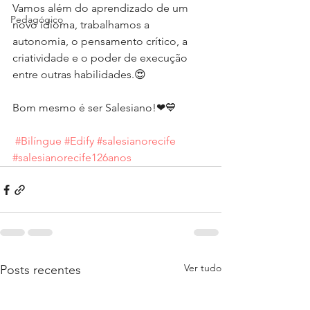
Vamos além do aprendizado de um 
Pedagógico
novo idioma, trabalhamos a 
autonomia, o pensamento crítico, a 
criatividade e o poder de execução 
entre outras habilidades.😍  
Bom mesmo é ser Salesiano!❤💙 
#Bilíngue
#Edify
#salesianorecife
#salesianorecife126anos
Ver tudo
Posts recentes