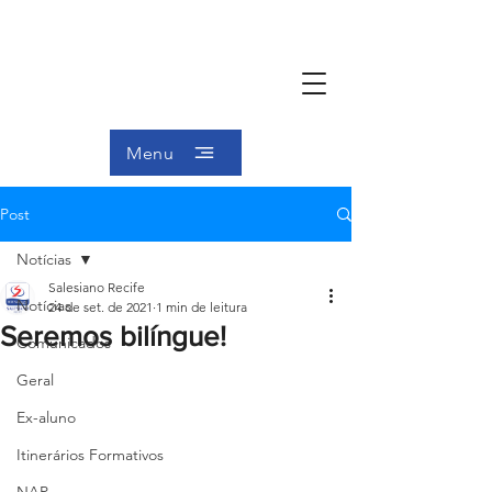
Menu
Post
Notícias
Salesiano Recife
Notícias
24 de set. de 2021
1 min de leitura
Seremos bilíngue!
Comunicados
Geral
Ex-aluno
Itinerários Formativos