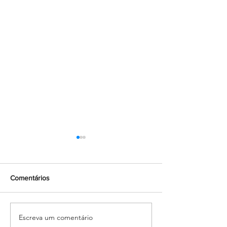
Comentários
Escreva um comentário
Formando grandes atletas:
O Tesouro: Pasto