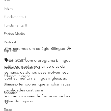
NAP
Infantil
Fundamental I
Fundamental II
Ensino Médio
Pastoral
Sim, seremos um colégio Bilíngue!🤩  
Esportes
Turno Integral
🗣Em 2022, com o programa bilíngue 
Edify, com aulas nos cinco dias da 
Tecnologia Educacional
semana, os alunos desenvolvem seu 
Educomunicação
conhecimento na língua inglesa, ao 
mesmo tempo em que ampliam suas 
Bilíngue
habilidades criativas e 
Robótica
socioemocionais de forma inovadora. 
Bolsas filantrópicas
😄  
Teste