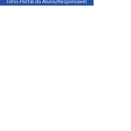
Totvs-Portal do Aluno/Responsável
Niveis de Ensino
Infantil
Fundamental I
Fundamental II
Ensino Médio