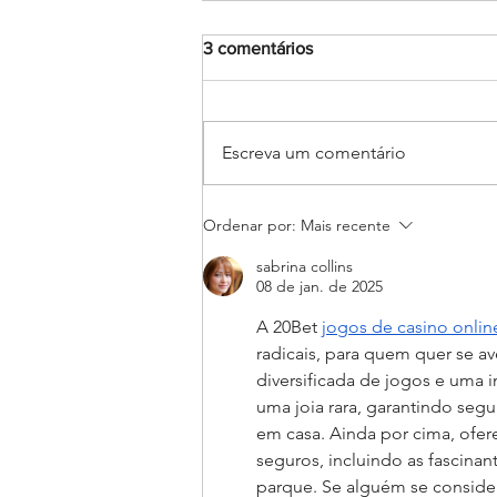
3 comentários
Escreva um comentário
Judô rumo ao JEBs e aos
Ordenar por:
Mais recente
Jogos da Juventude: Alunas
do Salesiano Recife estão
sabrina collins
classificadas para etapas
08 de jan. de 2025
nacionais
A 20Bet 
jogos de casino onlin
radicais, para quem quer se av
diversificada de jogos e uma 
uma joia rara, garantindo seg
em casa. Ainda por cima, ofer
seguros, incluindo as fascina
parque. Se alguém se conside