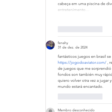
cabeça em uma piscina de dive
entretenimento…
Curtir
Responder
fenahy
31 de dez. de 2024
fantásticos juegos en brasil se
https://jogodoaviator.com/
 , 
de juegos que me sorprendió g
fondos son también muy rápido
quiero volver otra vez a jugar
mundo estará encantado.
Curtir
Responder
Membro desconhecido