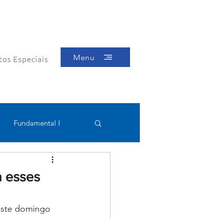
Menu
tos Especiais
Fundamental I
Educacional
a esses
este domingo 