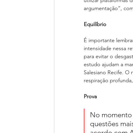
utilizar plataformas
argumentação”, com
Equilíbrio
É importante lembra
intensidade nessa r
para evitar o desgas
estudo ajudam a man
Salesiano Recife. O
respiração profunda,
Prova
No momento d
questões mais
acordo com An