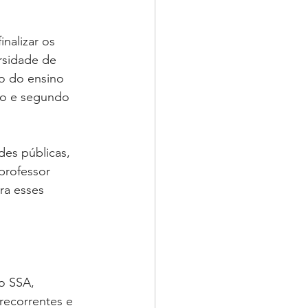
alizar os 
rsidade de 
o do ensino 
ro e segundo 
es públicas, 
professor 
ra esses 
o SSA, 
recorrentes e 