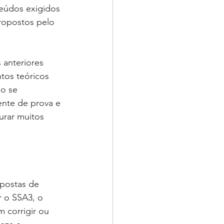
teúdos exigidos 
ropostos pelo 
anteriores 
tos teóricos 
o se 
nte de prova e 
urar muitos 
opostas de 
r o SSA3, o 
 corrigir ou 