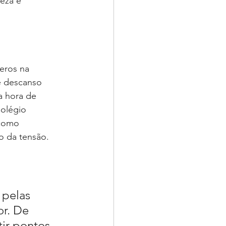
eza e 
eros na 
e descanso 
a hora de 
olégio 
 como 
io da tensão.
pelas 
r. De 
ir pontos 