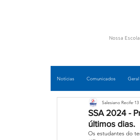
Nossa Escol
Notícias
Comunicados
Geral
Salesiano Recife
13
Fundamental II
Ensino Médi
SSA 2024 - P
últimos dias.
Educomunicação
Bilíngue
Os estudantes do te