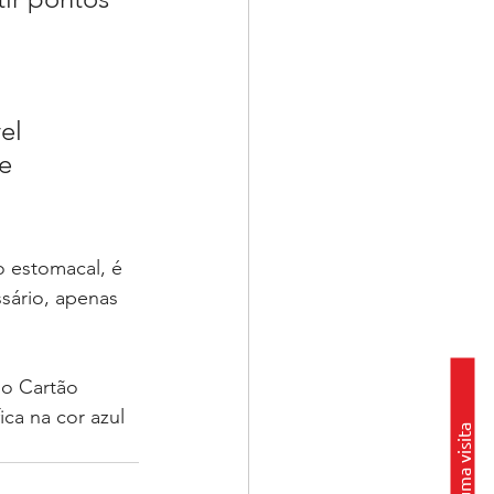
e 
 estomacal, é 
sário, apenas 
do Cartão 
ca na cor azul 