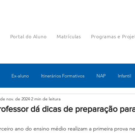
a
Portal do Aluno
Matrículas
Programas e Proje
Ex-aluno
Itinerários Formativos
NAP
Infantil
 de nov. de 2024
2 min de leitura
o
Pastoral
Esportes
Turno Integral
Tecnologia 
rofessor dá dicas de preparação par
Robótica
Bolsas filantrópicas
Teste
Pedagógico
rceiro ano do ensino médio realizam a primeira prova n