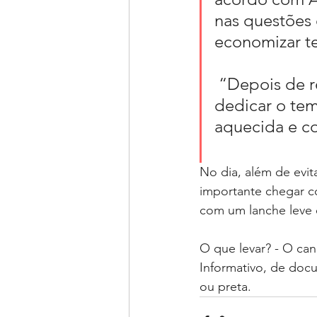
nas questões 
economizar t
 “Depois de resolver as questões mais fáceis, será possível 
dedicar o tem
aquecida e co
No dia, além de evi
importante chegar c
com um lanche leve 
O que levar? - O ca
Informativo, de docu
ou preta.