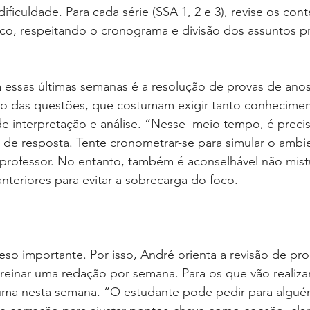
ificuldade. Para cada série (SSA 1, 2 e 3), revise os con
ico, respeitando o cronograma e divisão dos assuntos p
essas últimas semanas é a resolução de provas de anos 
ilo das questões, que costumam exigir tanto conhecimen
e interpretação e análise. “Nesse  meio tempo, é precis
de resposta. Tente cronometrar-se para simular o ambie
 professor. No entanto, também é aconselhável não mist
teriores para evitar a sobrecarga do foco.
o importante. Por isso, André orienta a revisão de pr
treinar uma redação por semana. Para os que vão realiza
uma nesta semana. “O estudante pode pedir para alguém