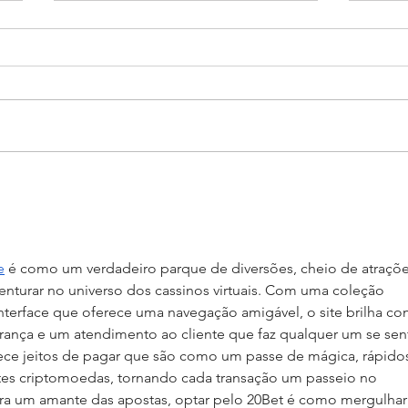
Formando grandes atletas:
O Te
Aluno do Salesiano Recife
cicl
inicia uma nova trajetória no
refl
basquete no Rio de Janeiro
e
 é como um verdadeiro parque de diversões, cheio de atraçõe
enturar no universo dos cassinos virtuais. Com uma coleção 
interface que oferece uma navegação amigável, o site brilha c
urança e um atendimento ao cliente que faz qualquer um se sent
ece jeitos de pagar que são como um passe de mágica, rápidos
ntes criptomoedas, tornando cada transação um passeio no 
ra um amante das apostas, optar pelo 20Bet é como mergulhar