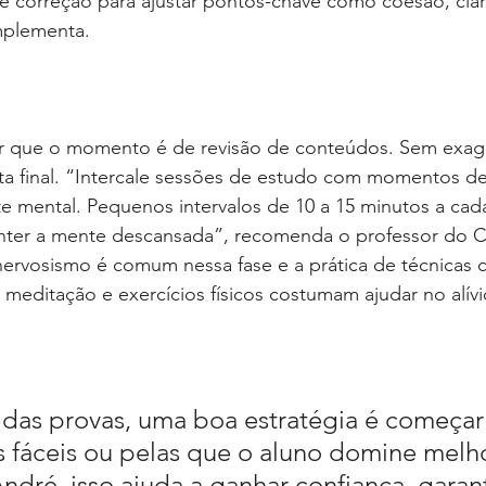
 de correção para ajustar pontos-chave como coesão, clar
plementa.
r que o momento é de revisão de conteúdos. Sem exag
eta final. “Intercale sessões de estudo com momentos d
te mental. Pequenos intervalos de 10 a 15 minutos a cad
ter a mente descansada”, recomenda o professor do C
 nervosismo é comum nessa fase e a prática de técnicas
 meditação e exercícios físicos costumam ajudar no alív
as provas, uma boa estratégia é começar 
 fáceis ou pelas que o aluno domine melho
dré, isso ajuda a ganhar confiança, garant