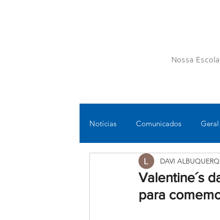
Nossa Escol
Notícias
Comunicados
Geral
DAVI ALBUQUERQ
Fundamental II
Ensino Médi
Valentine´s da
para comemor
Educomunicação
Bilíngue