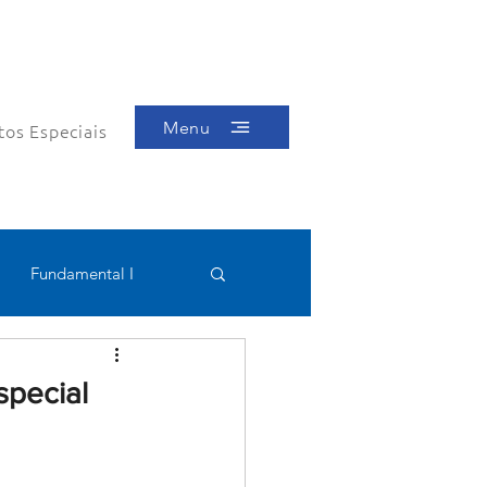
Menu
tos Especiais
Fundamental I
Educacional
special