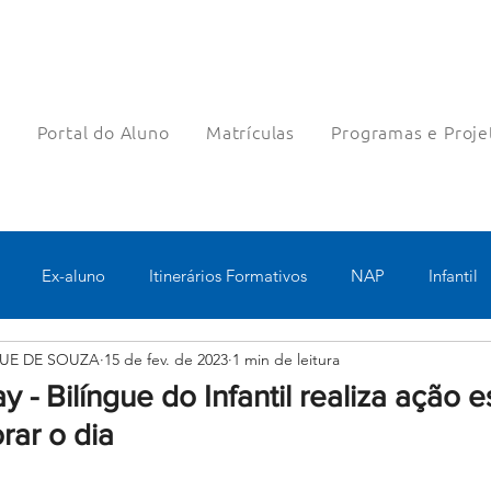
a
Portal do Aluno
Matrículas
Programas e Proje
Ex-aluno
Itinerários Formativos
NAP
Infantil
UE DE SOUZA
15 de fev. de 2023
1 min de leitura
o
Pastoral
Esportes
Turno Integral
Tecnologia 
y - Bilíngue do Infantil realiza ação e
ar o dia
Robótica
Bolsas filantrópicas
Teste
Pedagógico