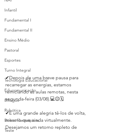
NAP
Infantil
Fundamental I
Fundamental II
Ensino Médio
Pastoral
Esportes
Turno Integral
✔Depois de uma breve pausa para 
Tecnologia Educacional
recarregar as energias, estamos 
Educomunicação
reiniciando as aulas remotas, nesta 
segunda-feira (03/08).💻😉🗓⁣
Bilíngue
Robótica
✔É uma grande alegria tê-los de volta, 
mesmo que ainda virtualmente. 
Bolsas filantrópicas
Desejamos um retorno repleto de 
Teste