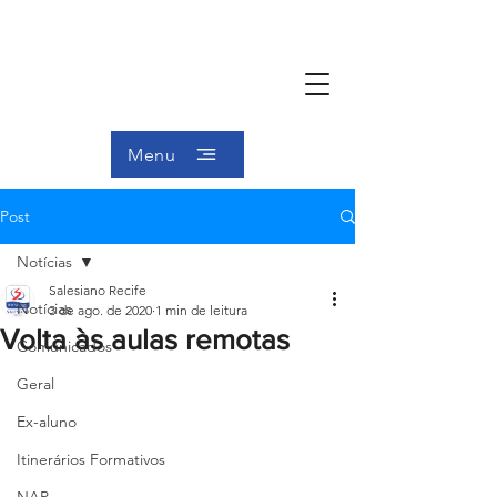
Menu
Post
Notícias
Salesiano Recife
Notícias
3 de ago. de 2020
1 min de leitura
Volta às aulas remotas
Comunicados
Geral
Ex-aluno
Itinerários Formativos