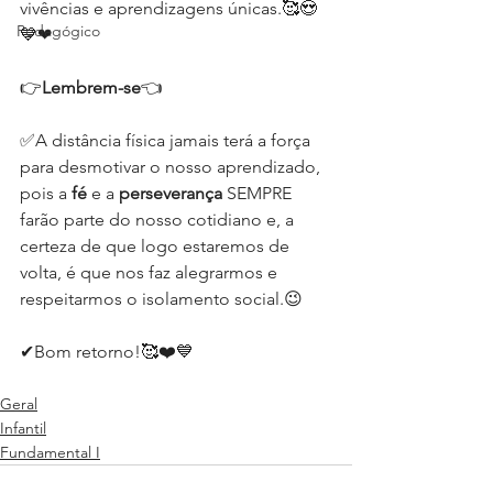
vivências e aprendizagens únicas.🥰😍
Pedagógico
💙❤⁣
👉
Lembrem-se
👈⁣
✅A distância física jamais terá a força 
para desmotivar o nosso aprendizado, 
pois a 
fé
 e a 
perseverança
 SEMPRE 
farão parte do nosso cotidiano e, a 
certeza de que logo estaremos de 
volta, é que nos faz alegrarmos e 
respeitarmos o isolamento social.😉⁣
✔Bom retorno!🥰❤️💙⁣
Geral
Infantil
Fundamental I