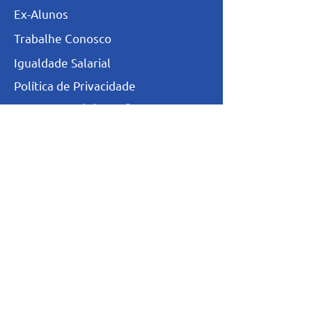
Ex-Alunos
Trabalhe Conosco
Igualdade Salarial
Política de Privacidade
Totvs - Portal do professor
Totvs-Portal do Aluno/Responsável
Niveis de Ensino
Infantil