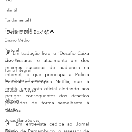
NAP
Infantil
Fundamental I
Fundamental II
'Desafio Bird Box' 📦🐣
Ensino Médio
Pastoral
📌 Em tradução livre, o ‘Desafio Caixa 
Esportes
de Pássaros’ é atualmente um dos 
maiores sucessos de audiência na 
Turno Integral
internet, o que preocupa a Polícia 
Tecnologia Educacional
Federal e a própria Netflix, que já 
emitiu uma nota oficial alertando aos 
Educomunicação
perigos consequentes dos desafios 
Bilíngue
praticados de forma semelhante à 
ficção.
Robótica
Bolsas filantrópicas
📌 Em entrevista cedida ao Jornal 
Teste
Diario de Pernambuco, o assessor de 