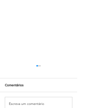
Comentários
Escreva um comentário
Formando grandes atletas:
O Tesouro: Pasto