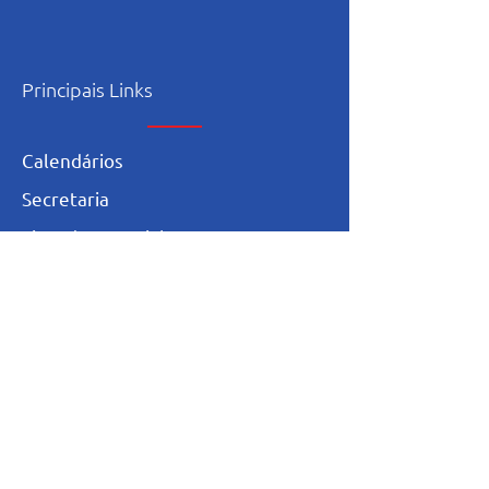
Principais Links
Calendários
Secretaria
L
ista de materia
l
Serviço Social
Ex-Alunos
Trabalhe Conosco
Igualdade Salarial
Política de Privacidade
Totvs - Portal do professor