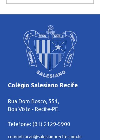
Aluno do Salesiano Recife
encerra ciclo de
inicia uma nova trajetória
formações com r
no basquete no Rio de
sobre amizade
Janeiro
Colégio Salesiano Recife
Rua Dom Bosco, 551,
Boa Vista - Recife-PE
Telefone:
(81) 2129-5900
comunicacao@salesianorecife.com.br