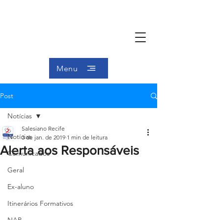
Menu
Post
Notícias
Salesiano Recife
Notícias
3 de jan. de 2019
1 min de leitura
Alerta aos Responsáveis
Comunicados
Geral
Ex-aluno
Itinerários Formativos