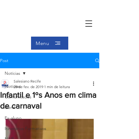
Menu
Post
Notícias
Salesiano Recife
Notícias
28 de fev. de 2019
1 min de leitura
Infantil e 1ºs Anos em clima
Comunicados
de carnaval
Geral
Ex-aluno
Itinerários Formativos