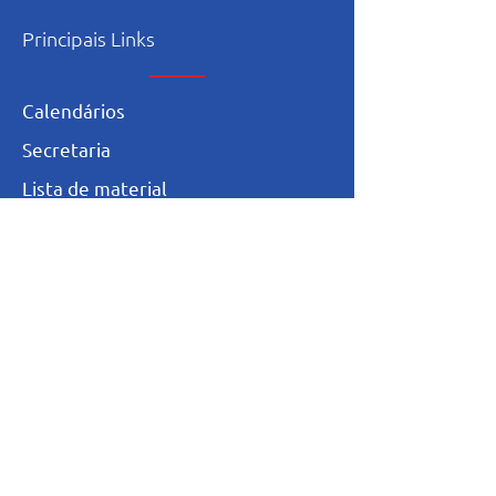
Principais Links
Calendários
Secretaria
L
ista de materia
l
Serviço Social
Ex-Alunos
Trabalhe Conosco
Igualdade Salarial
Política de Privacidade
Totvs - Portal do professor
Totvs-Portal do Aluno/Responsável