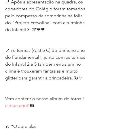
📍 Após a apresentação na quadra, os 
corredores do Colégio foram tomados 
pelo compasso da sombrinha na folia 
do “Projeto Frevolina” com a turminha 
do Infantil 3. 🎊💙❤
📍 As turmas (A, B e C) do primeiro ano 
do Fundamental I, junto com as turmas 
do Infantil 2 e 5 também entraram no 
clima e trouxeram fantasias e muito 
glitter para garantir a brincadeira. 💫✨
Vem conferir o nosso álbum de fotos ! 
clique aqui!
📸
🎶 “Ó abre alas