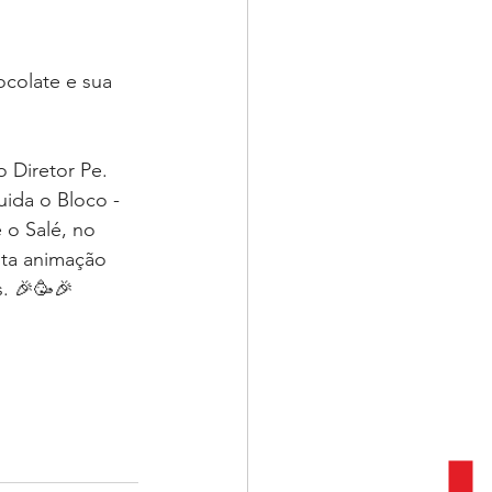
colate e sua 
 Diretor Pe. 
uida o Bloco - 
o Salé, no 
ita animação 
s. 🎉🥳🎉