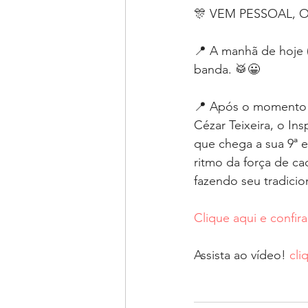
🎊 VEM PESSOAL, O
📍 A manhã de hoje 
banda. 🥁😀
📍 Após o momento d
Cézar Teixeira, o In
que chega a sua 9ª 
ritmo da força de ca
fazendo seu tradicio
Clique aqui e confir
Assista ao vídeo! 
cli