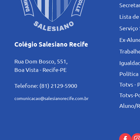
Secretar
L
ista de
Serviço 
Ex-Alun
Colégio Salesiano Recife
Trabalh
Rua Dom Bosco, 551,
Igualdad
Boa Vista - Recife-PE
Política
Totvs - 
Telefone: (81) 2129-5900
Totvs-P
comunicacao@salesianorecife.com.br
Aluno/R