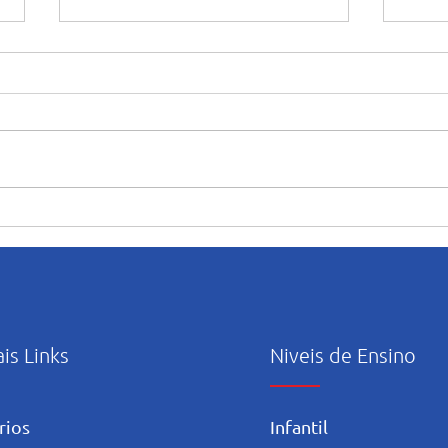
Formando grandes atletas:
O Te
Aluno do Salesiano Recife
cicl
inicia uma nova trajetória no
refl
basquete no Rio de Janeiro
ais Links
Niveis de Ensino
rios
Infantil