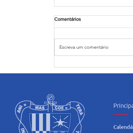
Comentários
Escreva um comentário
Judô rumo ao JEBs e aos
Jogos da Juventude: Alunas
do Salesiano Recife estão
classificadas para etapas
nacionais
Princip
Calendá