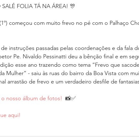
 SALÉ FOLIA TÁ NA ÁREA! 🎊
(1º) começou com muito frevo no pé com o Palhaço Cho
e instruções passadas pelas coordenações e da fala do
spetor Pe. Nivaldo Pessinatti deu a bênção final e em seg
edição esse ano trazendo como tema “Frevo que sacode 
da Mulher” - saiu às ruas do bairro da Boa Vista com mu
nal arrastão de frevo e um verdadeiro desfile de fantasia
a o nosso álbum de fotos!  
📸✅
que aqui!