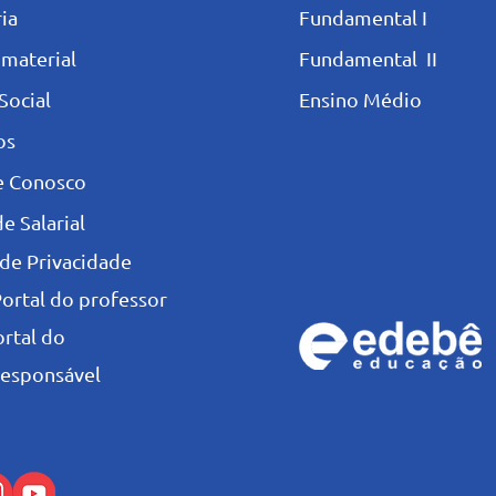
ia
Fundamental I
 materia
l
Fundamental II
Social
Ensino Médio
os
e Conosco
e Salarial
 de Privacidade
Portal do professor
ortal do
esponsável