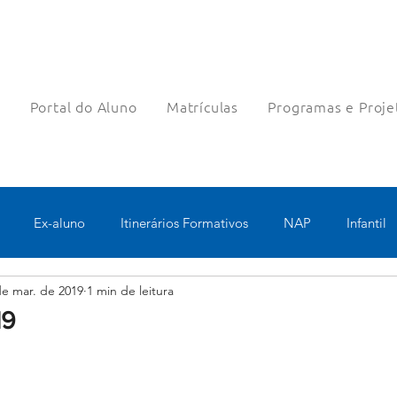
a
Portal do Aluno
Matrículas
Programas e Proje
Ex-aluno
Itinerários Formativos
NAP
Infantil
de mar. de 2019
1 min de leitura
o
Pastoral
Esportes
Turno Integral
Tecnologia 
19
Robótica
Bolsas filantrópicas
Teste
Pedagógico