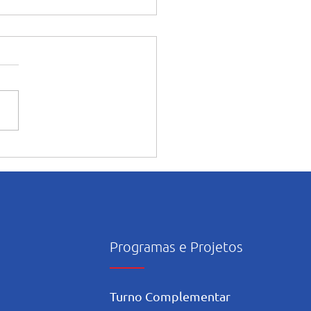
souro: Pastoral encerra
o de formações com
exão sobre amizade
Programas e Projetos
Turno Complementar