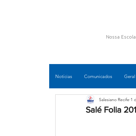
Nossa Escol
Notícias
Comunicados
Geral
Salesiano Recife
1 
Fundamental II
Ensino Médi
Salé Folia 20
Educomunicação
Bilíngue