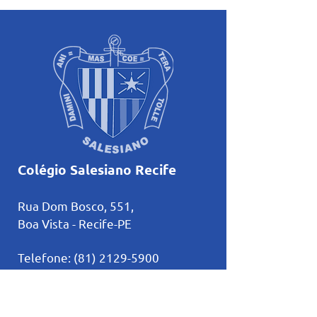
futuros alunos d
Colégio Salesiano Recife
Rua Dom Bosco, 551,
Boa Vista - Recife-PE
Telefone:
(81) 2129-5900
comunicacao@salesianorecife.com.br