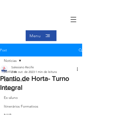
Menu
Post
Notícias
Salesiano Recife
Notícias
2 de out. de 2023
1 min de leitura
Plantio de Horta- Turno
Comunicados
Integral
Geral
Ex-aluno
Itinerários Formativos