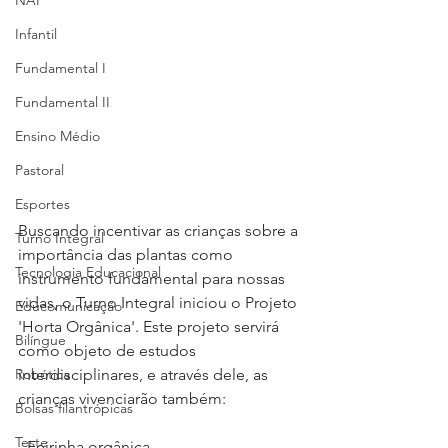
NAP
Infantil
Fundamental I
Fundamental II
Ensino Médio
Pastoral
Esportes
Buscando incentivar as crianças sobre a 
Turno Integral
importância das plantas como 
Tecnologia Educacional
instrumento fundamental para nossas 
vidas, o Turno Integral iniciou o Projeto 
Educomunicação
'Horta Orgânica'. Este projeto servirá 
Bilíngue
como objeto de estudos 
Robótica
interdisciplinares, e através dele, as 
crianças vivenciarão também:
Bolsas filantrópicas
Teste
- Feirinha orgânica.