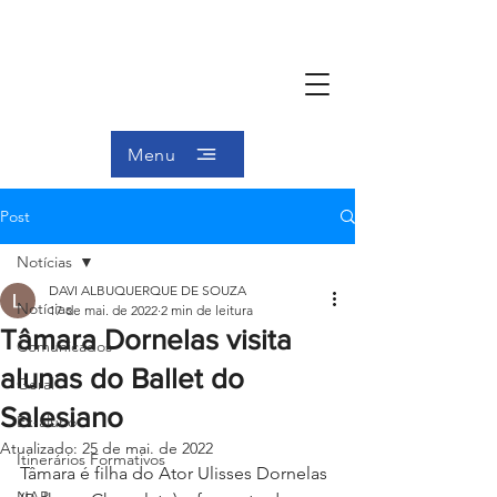
Menu
Post
Notícias
DAVI ALBUQUERQUE DE SOUZA
Notícias
17 de mai. de 2022
2 min de leitura
Tâmara Dornelas visita
Comunicados
alunas do Ballet do
Geral
Salesiano
Ex-aluno
Atualizado:
25 de mai. de 2022
Itinerários Formativos
Tâmara é filha do Ator Ulisses Dornelas 