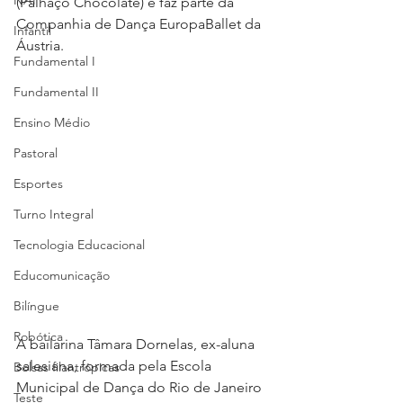
NAP
(Palhaço Chocolate) e faz parte da 
Companhia de Dança EuropaBallet da 
Infantil
Áustria.
Fundamental I
Fundamental II
Ensino Médio
Pastoral
Esportes
Turno Integral
Tecnologia Educacional
Educomunicação
Bilíngue
Robótica
A bailarina Tâmara Dornelas, ex-aluna 
salesiana, formada pela Escola 
Bolsas filantrópicas
Municipal de Dança do Rio de Janeiro 
Teste