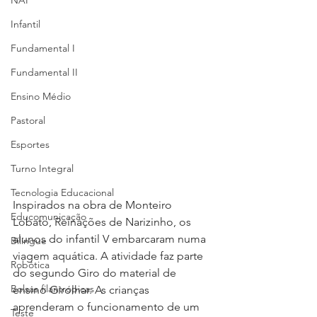
NAP
Infantil
Fundamental I
Fundamental II
Ensino Médio
Pastoral
Esportes
Turno Integral
Tecnologia Educacional
Inspirados na obra de Monteiro 
Educomunicação
Lobato, Reinações de Narizinho, os 
alunos do infantil V embarcaram numa 
Bilíngue
viagem aquática. A atividade faz parte 
Robótica
do segundo Giro do material de 
Bolsas filantrópicas
ensino Girolhar. As crianças 
aprenderam o funcionamento de um 
Teste