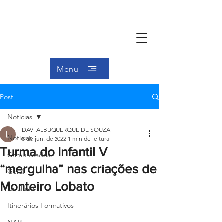
Menu
Post
Notícias
DAVI ALBUQUERQUE DE SOUZA
Notícias
8 de jun. de 2022
1 min de leitura
Turma do Infantil V
Comunicados
“mergulha” nas criações de
Geral
Monteiro Lobato
Ex-aluno
Itinerários Formativos