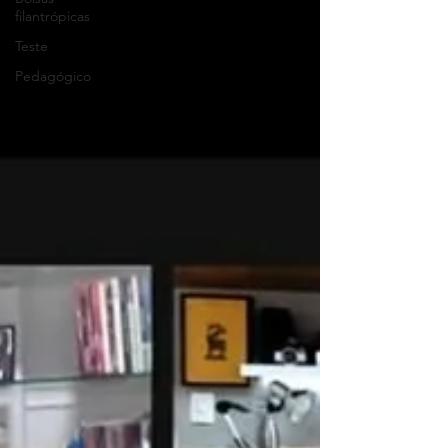
filantrópicas
Teste
Pedagógico