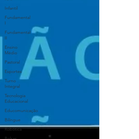
Infantil
Fundamental
I
Fundamental
II
Ensino
Médio
Pastoral
Esportes
Turno
Integral
Tecnologia
Educacional
Educomunicação
Bilíngue
Robótica
Bolsas