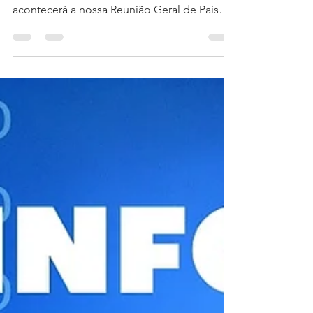
com palestra de Jaime Ribeiro
⚠️Atenção, Famílias!⚠️ ✅Informamos que na
próxima terça-feira (13), a partir das 19h30,
acontecerá a nossa Reunião Geral de Pais
do...