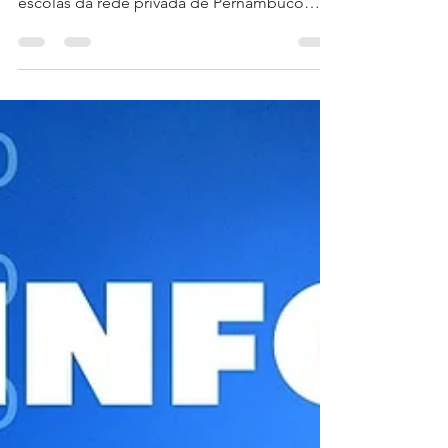
determinações governamentais
Atenção! ⁣ ⁣ Novas determinações
governamentais, emitidas hoje (31/03).⁣ ⁣ "As
escolas da rede privada de Pernambuco
poderão voltar às...