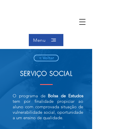
Menu
< Voltar
SERVIÇO SOCIAL
O programa de
Bolsa de Estudos
tem por finalidade propiciar ao
aluno com comprovada situação de
vulnerabilidade social, oportunidade
a um ensino de qualidade.