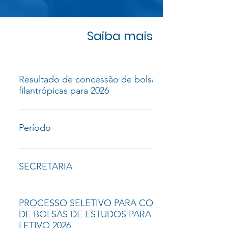
Saiba mais
Resultado de concessão de bolsas
filantrópicas para 2026
Resultado
Período
**ENCERRAMENTO DAS MATRÍCULAS – 24/01/2025**
SECRETARIA
2129.5926 secretaria@salesianorecife.com.br Mais
informações
PROCESSO SELETIVO PARA CONCESSÃO
DE BOLSAS DE ESTUDOS PARA O ANO
LETIVO 2026