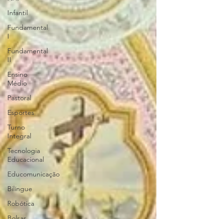
Infantil
Fundamental
I
Fundamental
II
Ensino
Médio
Pastoral
Esportes
Turno
Integral
Tecnologia
Educacional
Educomunicação
Bilíngue
Robótica
Bolsas