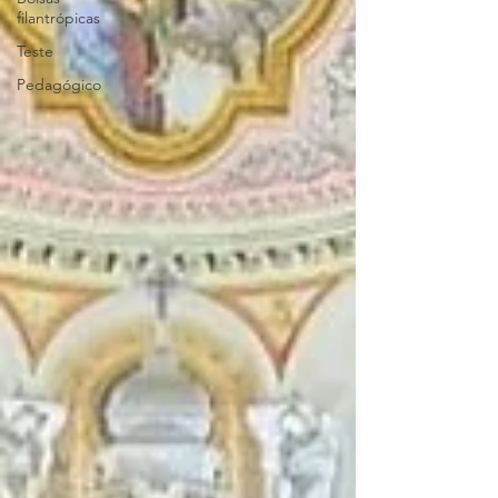
filantrópicas
Teste
Pedagógico