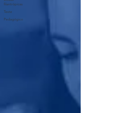
filantrópicas
Teste
Pedagógico