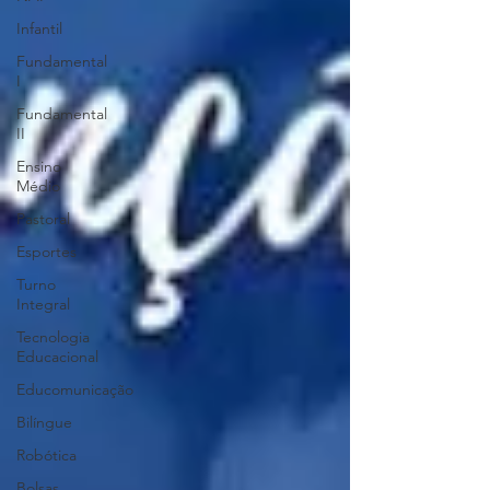
Infantil
Fundamental
I
Fundamental
II
Ensino
Médio
Pastoral
Esportes
Turno
Integral
Tecnologia
Educacional
Educomunicação
Bilíngue
Robótica
Bolsas