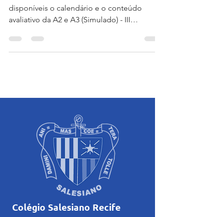
📍Olá, Fundamental I ! 👉Já estão
disponíveis o calendário e o conteúdo
avaliativo da A2 e A3 (Simulado) - III
Trimestre!🗓🗒✏ ...