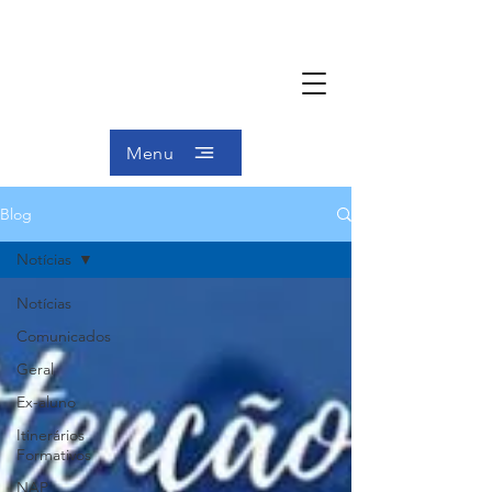
Menu
Blog
Notícias
Notícias
Comunicados
Geral
Ex-aluno
Itinerários
Formativos
NAP