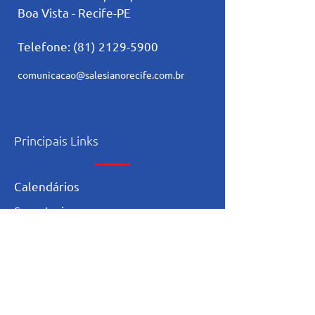
Boa Vista - Recife-PE
Telefone:
(81) 2129-5900
comunicacao@salesianorecife.com.br
Principais Links
Calendários
Secretaria
L
ista de materia
l
Serviço Social
Ex-Alunos
Trabalhe Conosco