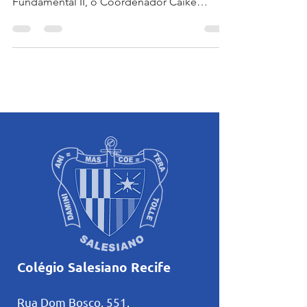
Fundamental II, o Coordenador Caíke
Andrade traz mais...
Colégio Salesiano Recife
Rua Dom Bosco, 551,