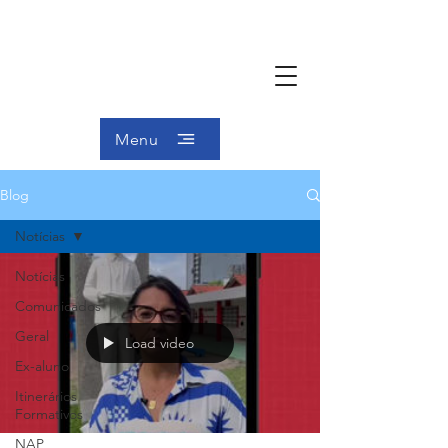
Menu
Blog
Notícias
Notícias
Comunicados
Geral
Load video
Ex-aluno
Itinerários
Formativos
NAP