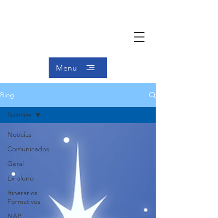
Menu
Blog
Notícias
Notícias
Comunicados
Geral
Ex-aluno
Itinerários
Formativos
NAP