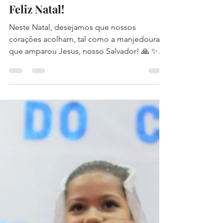
Salesiano Recife
23 de dez. de 2021
1 min de leitura
Feliz Natal!
Neste Natal, desejamos que nossos
corações acolham, tal como a manjedoura
que amparou Jesus, nosso Salvador! 🙏 ✨O
Colégio Salesiano...