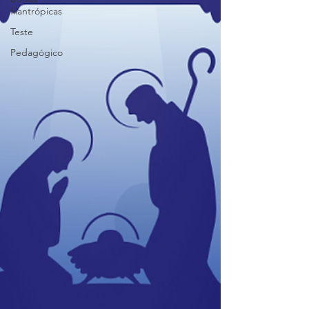
filantrópicas
Teste
Pedagógico