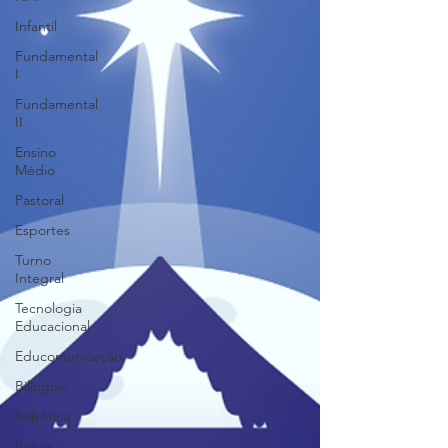
Infantil
Fundamental
I
Fundamental
II
Ensino
Médio
Pastoral
Esportes
Turno
Integral
Tecnologia
Educacional
Educomunicação
Bilíngue
Robótica
Bolsas