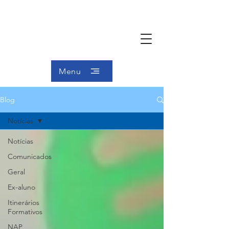
Menu
Blog
Notícias
Notícias
Comunicados
Geral
Ex-aluno
Itinerários
Formativos
NAP