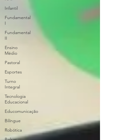
Infantil
Fundamental
I
Fundamental
II
Ensino
Médio
Pastoral
Esportes
Turno
Integral
Tecnologia
Educacional
Educomunicação
Bilíngue
Robótica
Bolsas