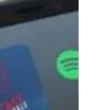
filantrópicas
Teste
Pedagógico