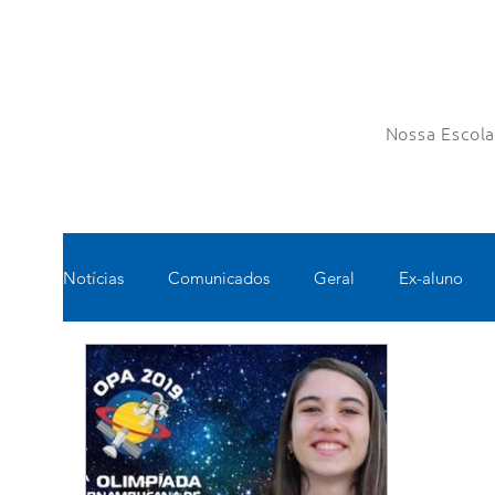
Nossa Escol
Notícias
Comunicados
Geral
Ex-aluno
Pastoral
Esportes
Turno Integral
Tec
Pedagógico