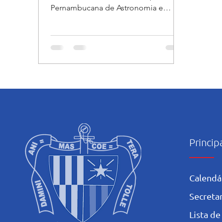
Pernambucana de Astronomia e
Astronáutica🔎🔭📡🌌 📍A nossa
aluna...
Princip
Calendá
Secretar
L
ista de