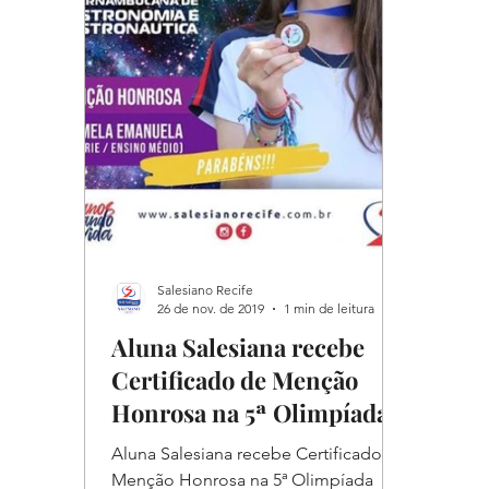
Salesiano Recife
26 de nov. de 2019
1 min de leitura
Aluna Salesiana recebe
Certificado de Menção
Honrosa na 5ª Olimpíada
Pernambucana de
Aluna Salesiana recebe Certificado de
Astronomia e As
Menção Honrosa na 5ª Olimpíada