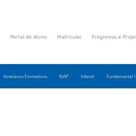
a
Portal do Aluno
Matrículas
Programas e Proje
Itinerários Formativos
NAP
Infantil
Fundamental I
nologia Educacional
Educomunicação
Bilíngue
Rob