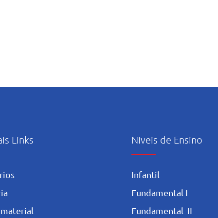
ais Links
Niveis de Ensino
rios
Infantil
ia
Fundamental I
 materia
l
Fundamental II