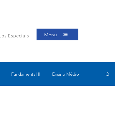
Menu
tos Especiais
Fundamental II
Ensino Médio
ótica
Bolsas filantrópicas
Teste