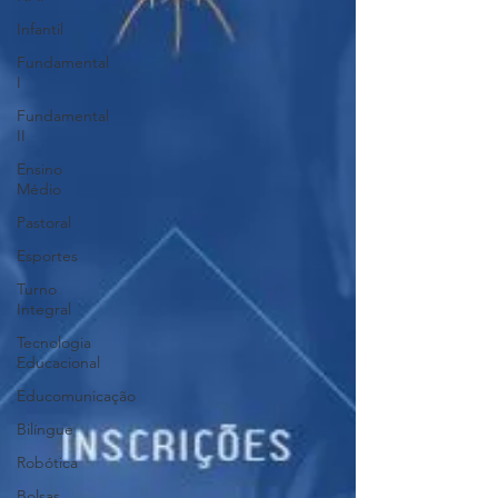
Infantil
Fundamental
I
Fundamental
II
Ensino
Médio
Pastoral
Esportes
Turno
Integral
Tecnologia
Educacional
Educomunicação
Bilíngue
Robótica
Bolsas