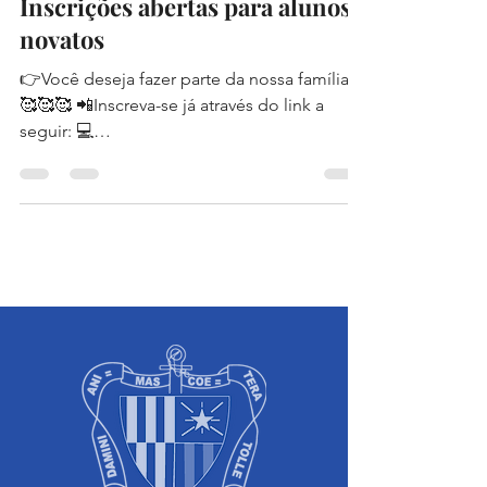
Inscrições abertas para alunos
novatos
👉Você deseja fazer parte da nossa família?
🥰🥰🥰 📲Inscreva-se já através do link a
seguir: 💻
www.salesianorecife.com.br/alunos-nov...