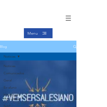
Menu
Blog
Notícias
Notícias
Comunicados
Geral
Ex-aluno
Itinerários
Formativos
NAP