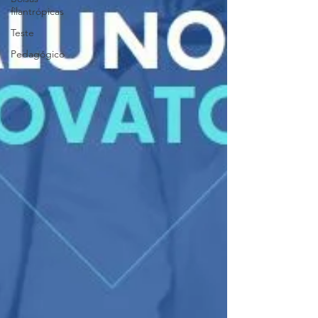
filantrópicas
Teste
Pedagógico