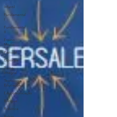
Infantil
Fundamental
I
Fundamental
II
Ensino
Médio
Pastoral
Esportes
Turno
Integral
Tecnologia
Educacional
Educomunicação
Bilíngue
Robótica
Bolsas