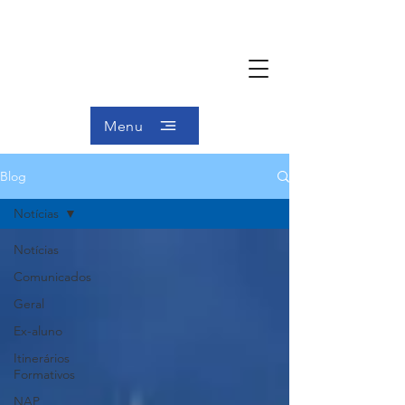
Menu
Blog
Notícias
Notícias
Comunicados
Geral
Ex-aluno
Itinerários
Formativos
NAP