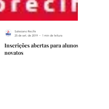
Salesiano Recife
25 de set. de 2019
1 min de leitura
Inscrições abertas para alunos
novatos
👉Você deseja fazer parte da nossa família?
🥰🥰🥰 📲Inscreva-se já através do link a
seguir: 💻
www.salesianorecife.com.br/alunos-nov...