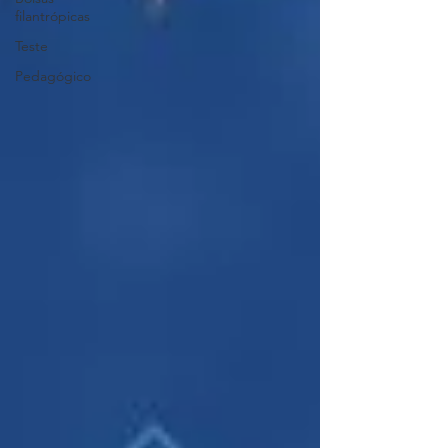
filantrópicas
Teste
Pedagógico