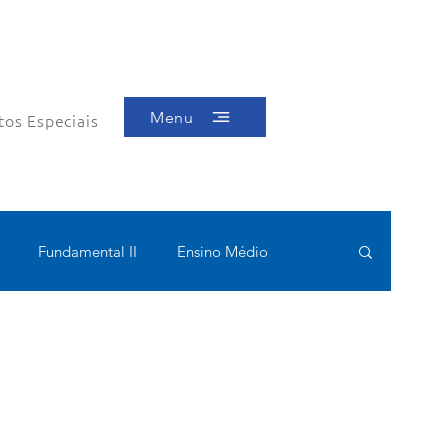
Menu
tos Especiais
Fundamental II
Ensino Médio
ótica
Bolsas filantrópicas
Teste