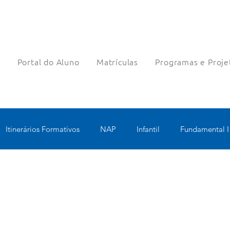
a
Portal do Aluno
Matrículas
Programas e Proje
Itinerários Formativos
NAP
Infantil
Fundamental I
nologia Educacional
Educomunicação
Bilíngue
Rob