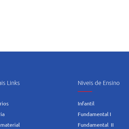
ais Links
Niveis de Ensino
rios
Infantil
ia
Fundamental I
 materia
l
Fundamental II