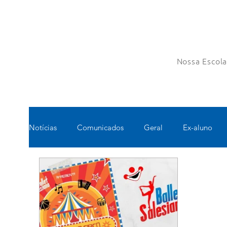
Nossa Escol
Notícias
Comunicados
Geral
Ex-aluno
Pastoral
Esportes
Turno Integral
Tec
Pedagógico