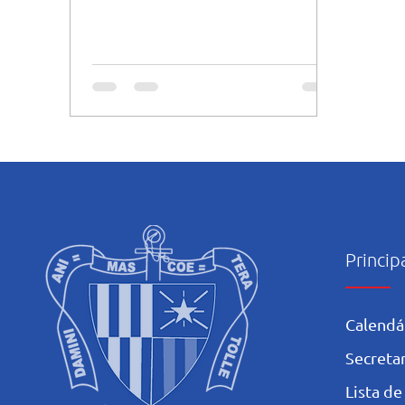
tema do espetáculo de...
Princip
Calendá
Secretar
L
ista de