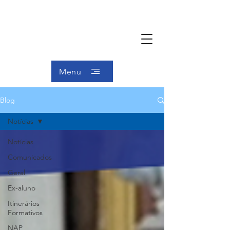
Menu
Blog
Notícias
Notícias
Comunicados
Geral
Ex-aluno
Itinerários
Formativos
NAP