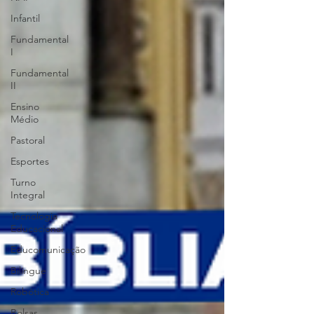
Infantil
Fundamental
I
Fundamental
II
Ensino
Médio
Pastoral
Esportes
Turno
Integral
Tecnologia
Educacional
Educomunicação
Bilíngue
Robótica
Bolsas