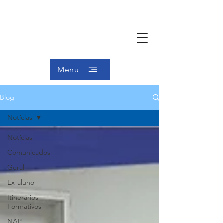
Menu
Blog
Notícias
Notícias
Comunicados
Geral
Ex-aluno
Itinerários
Formativos
NAP