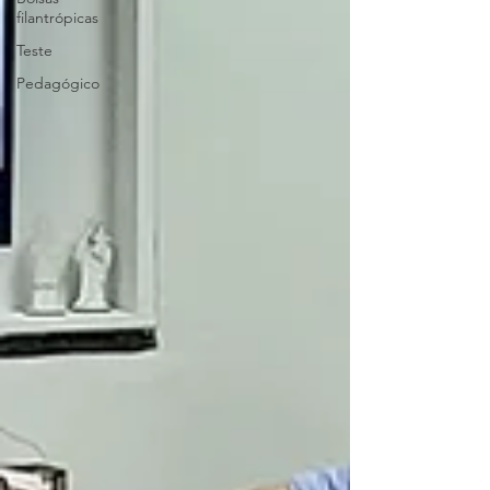
filantrópicas
Teste
Pedagógico