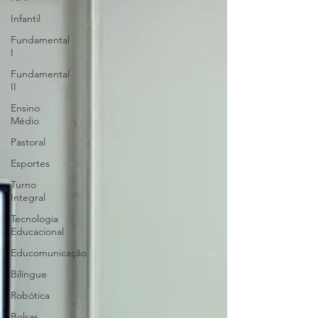
Infantil
Fundamental
I
Fundamental
II
Ensino
Médio
Pastoral
Esportes
Turno
Integral
Tecnologia
Educacional
Educomunicação
Bilíngue
Robótica
Bolsas