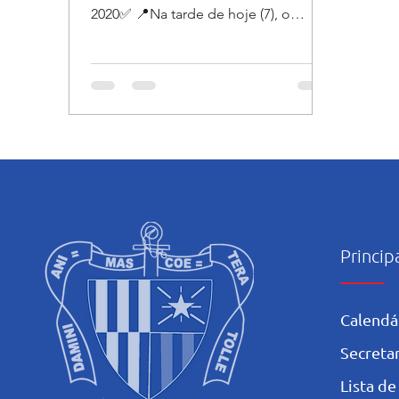
2020✅ 📍Na tarde de hoje (7), o
governador de Pernambuco, Paulo...
Princip
Calendá
Secretar
L
ista de