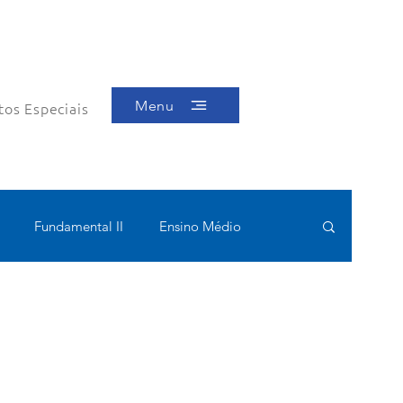
Menu
tos Especiais
Fundamental II
Ensino Médio
ótica
Bolsas filantrópicas
Teste