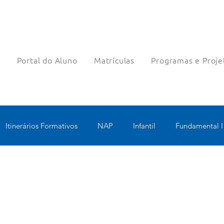
a
Portal do Aluno
Matrículas
Programas e Proje
Itinerários Formativos
NAP
Infantil
Fundamental I
nologia Educacional
Educomunicação
Bilíngue
Rob