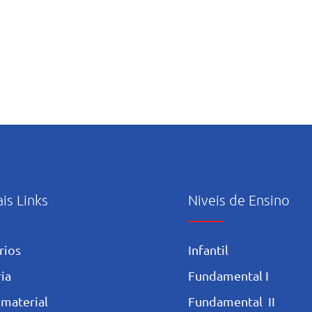
ais Links
Niveis de Ensino
rios
Infantil
ia
Fundamental I
 materia
l
Fundamental II