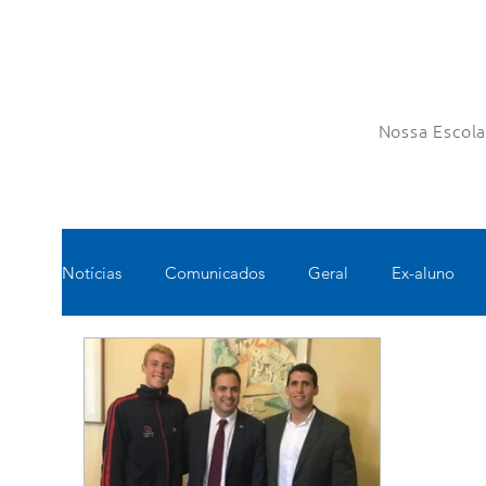
Nossa Escol
Notícias
Comunicados
Geral
Ex-aluno
Pastoral
Esportes
Turno Integral
Tec
Pedagógico