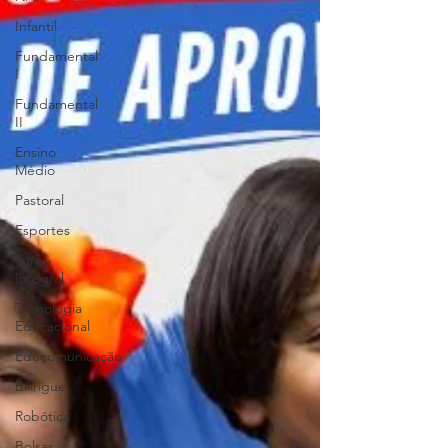
Infantil
Fundamental
I
Fundamental
II
Ensino
Médio
Pastoral
Esportes
Turno
Integral
Tecnologia
Educacional
Educomunicação
Bilíngue
Robótica
Bolsas