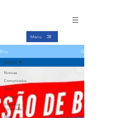
Menu
Blog
Notícias
Notícias
Comunicados
Geral
Ex-aluno
Itinerários
Formativos
NAP