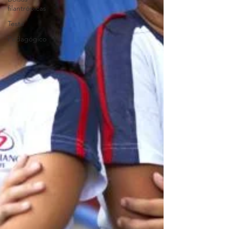
filantrópicas
Teste
Pedagógico