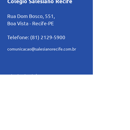
Colégio Salesiano Recife
Rua Dom Bosco, 551,
Boa Vista - Recife-PE
Telefone:
(81) 2129-5900
comunicacao@salesianorecife.com.br
Principais Links
Calendários
Secretaria
L
ista de materia
l