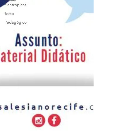
filantrópicas
Teste
Pedagógico