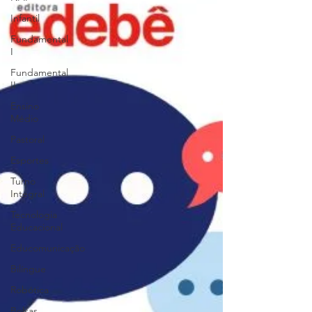
Infantil
Fundamental
I
Fundamental
II
Ensino
Médio
Pastoral
Esportes
Turno
Integral
Tecnologia
Educacional
Educomunicação
Bilíngue
Robótica
Bolsas