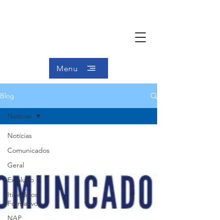
Menu
Blog
Notícias
Notícias
Comunicados
Geral
Ex-aluno
Itinerários
Formativos
NAP