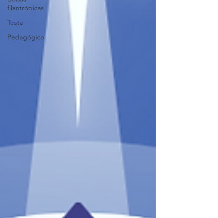
filantrópicas
Teste
Pedagógico