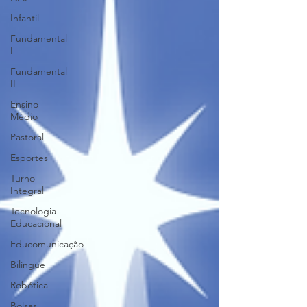
Infantil
Fundamental
I
Fundamental
II
Ensino
Médio
Pastoral
Esportes
Turno
Integral
Tecnologia
Educacional
Educomunicação
Bilíngue
Robótica
Bolsas