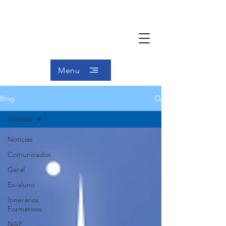
Menu
Blog
Notícias
Notícias
Comunicados
Geral
Ex-aluno
Itinerários
Formativos
NAP