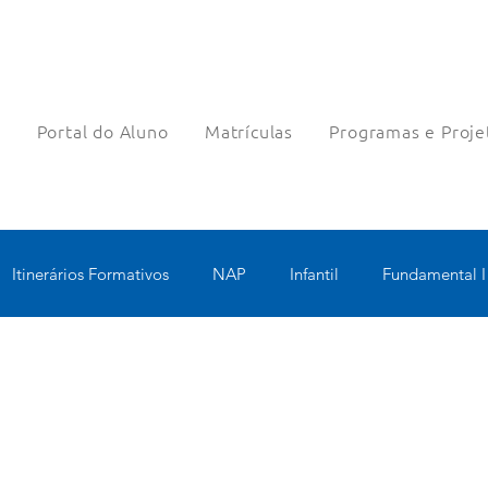
a
Portal do Aluno
Matrículas
Programas e Proje
Itinerários Formativos
NAP
Infantil
Fundamental I
nologia Educacional
Educomunicação
Bilíngue
Rob