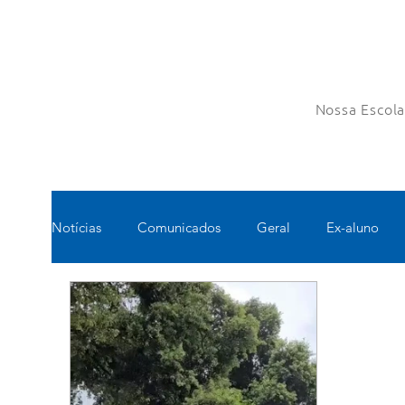
Nossa Escol
Notícias
Comunicados
Geral
Ex-aluno
Pastoral
Esportes
Turno Integral
Tec
Pedagógico