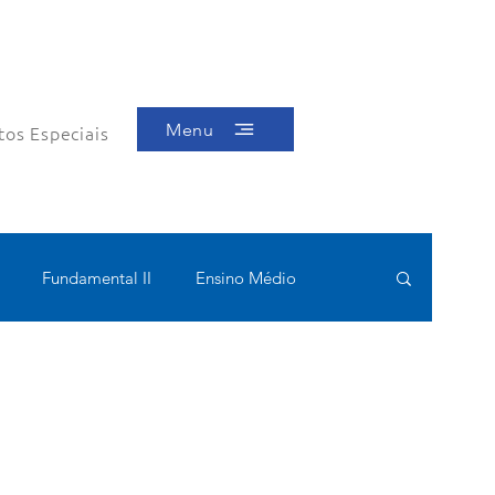
Menu
tos Especiais
Fundamental II
Ensino Médio
ótica
Bolsas filantrópicas
Teste