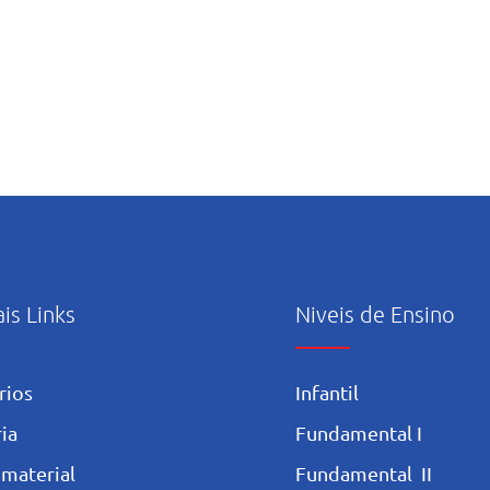
ais Links
Niveis de Ensino
rios
Infantil
ia
Fundamental I
 materia
l
Fundamental II