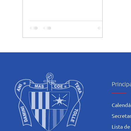
pelos alunos do Infantil e Primeiros...
Princip
Calendá
Secretar
L
ista de