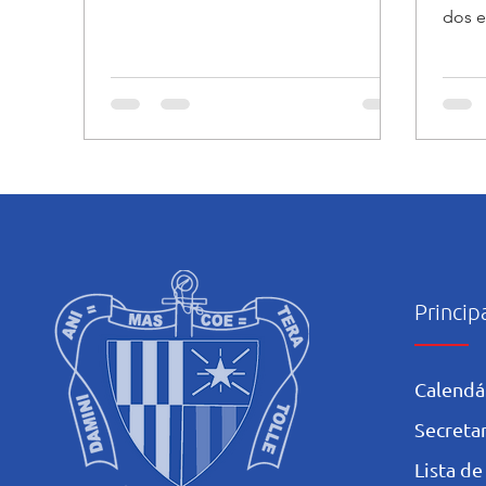
Integral do Salesiano Recife...
dos e
Princip
Calendá
Secretar
L
ista de