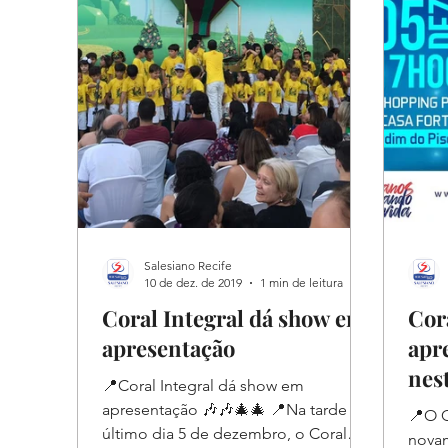
Salesiano Recife
10 de dez. de 2019
1 min de leitura
Coral Integral dá show em
Cora
apresentação
apr
nes
📍Coral Integral dá show em
apresentação 🎶🎶🎄🎄 📍Na tarde do
📍O C
último dia 5 de dezembro, o Coral
novam