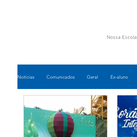
Nossa Escol
Notícias
Comunicados
Geral
Ex-aluno
Pastoral
Esportes
Turno Integral
Tec
Pedagógico