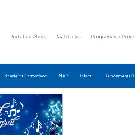
a
Portal do Aluno
Matrículas
Programas e Proje
Itinerários Formativos
NAP
Infantil
Fundamental I
nologia Educacional
Educomunicação
Bilíngue
Rob