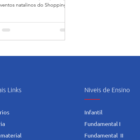
ventos natalinos do Shopping
Plaza Casa Forte.🥰😍❤ 📍Neste...
ais Links
Niveis de Ensino
rios
Infantil
ia
Fundamental I
 materia
l
Fundamental II