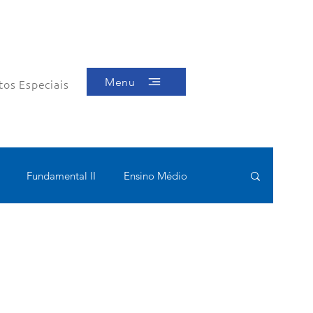
Menu
tos Especiais
Fundamental II
Ensino Médio
ótica
Bolsas filantrópicas
Teste